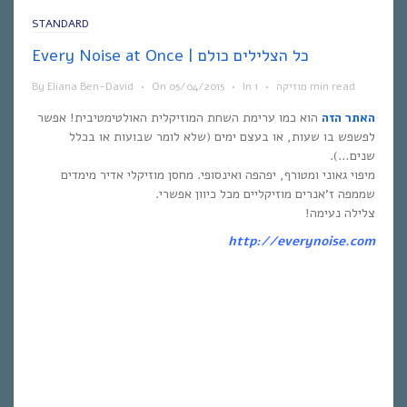
STANDARD
Every Noise at Once | כל הצלילים כולם
1 min read
מוזיקה
•
In
•
05/04/2015
On
•
Eliana Ben-David
By
האתר הזה
הוא כמו ערימת השחת המוזיקלית האולטימטיבית! אפשר
לפשפש בו שעות, או בעצם ימים (שלא לומר שבועות או בכלל
שנים…).
מיפוי גאוני ומטורף, יפהפה ואינסופי. מחסן מוזיקלי אדיר מימדים
שממפה ז’אנרים מוזיקליים מכל כיוון אפשרי.
צלילה נעימה!
http://everynoise.com