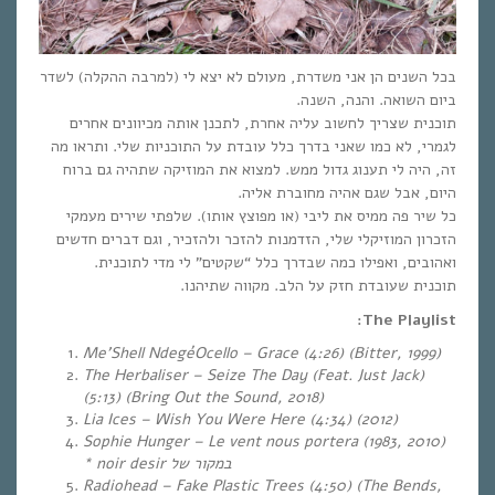
בכל השנים הן אני משדרת, מעולם לא יצא לי (למרבה ההקלה) לשדר
ביום השואה. והנה, השנה.
תוכנית שצריך לחשוב עליה אחרת, לתכנן אותה מכיוונים אחרים
לגמרי, לא כמו שאני בדרך כלל עובדת על התוכניות שלי. ותראו מה
זה, היה לי תענוג גדול ממש. למצוא את המוזיקה שתהיה גם ברוח
היום, אבל שגם אהיה מחוברת אליה.
כל שיר פה ממיס את ליבי (או מפוצץ אותו). שלפתי שירים מעמקי
הזכרון המוזיקלי שלי, הזדמנות להזכר ולהזכיר, וגם דברים חדשים
ואהובים, ואפילו כמה שבדרך כלל “שקטים” לי מדי לתוכנית.
תוכנית שעובדת חזק על הלב. מקווה שתיהנו.
The Playlist:
Me’Shell NdegéOcello – Grace (4:26)
(Bitter, 1999)
The Herbaliser – Seize The Day (Feat. Just Jack)
(5:13) (Bring Out the Sound, 2018)
Lia Ices – Wish You Were Here (4:34) (2012)
Sophie Hunger – Le vent nous portera
(1983, 2010)
* noir desir
במקור של
Radiohead – Fake Plastic Trees (4:50) (The Bends,