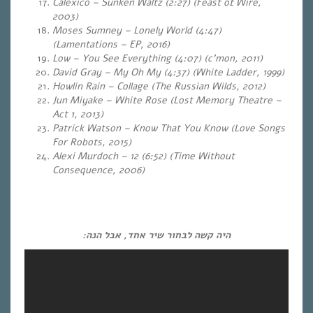
Calexico – Sunken Waltz (2:27)
(Feast of Wire,
2003)
Moses Sumney – Lonely World (4:47)
(Lamentations – EP, 2016)
Low – You See Everything (4:07)
(c’mon, 2011)
David Gray – My Oh My (4:37)
(White Ladder, 1999)
Howlin Rain – Collage
(The Russian Wilds, 2012)
Jun Miyake – White Rose (Lost Memory Theatre –
Act 1, 2013)
Patrick Watson – Know That You Know (Love Songs
For Robots, 2015)
Alexi Murdoch – 12 (6:52)
(Time Without
Consequence, 2006)
…
…
היה קשה לבחור שיר אחד, אבל הנה: