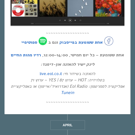
~~~~~~~~~~~~~~~~~~
אחת ששומעת בפייסבוק
וגם ב
ספוטיפיי
אחת ששומעת – כל יום חמישי, 12:00-14:00,
רדיו מהות החיים
לינק ישיר להאזנה און-דימנד:
live.eol.co.il
להאזנה בשידור חי:
בטלויזיה: HOT – ערוץ 87 | YES – ערוץ 71
אפליקציה לסמרטפון: Eol Radio (אנדרואיד/אייפון) או באפליקציית
Tunein
~~~~~~~~~~~~~~~~~~
APRIL