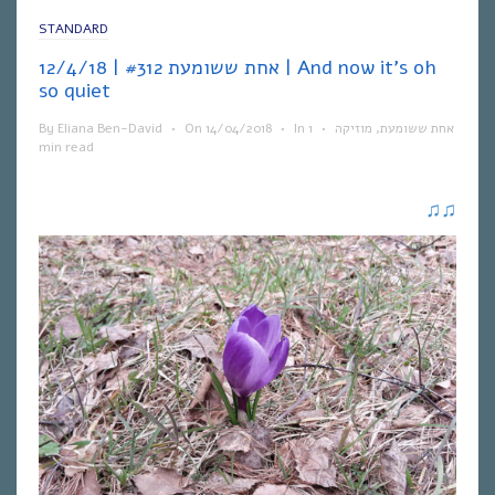
STANDARD
אחת ששומעת #312 | 12/4/18 | And now it’s oh
so quiet
By
Eliana Ben-David
•
On
14/04/2018
•
In
1
•
מוזיקה
,
אחת ששומעת
min read
♫
♫