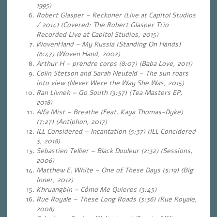
1995)
Robert Glasper – Reckoner (Live at Capitol Studios
/ 2014) (Covered: The Robert Glasper Trio
Recorded Live at Capitol Studios, 2015)
WovenHand – My Russia (Standing On Hands)
(6:47) (Woven Hand, 2002)
Arthur H – prendre corps (8:07)
(Baba Love, 2011)
Colin Stetson and Sarah Neufeld – The sun roars
into view (Never Were
t
he Way She Was, 2015)
Ran Livneh – Go South (3:57) (Tea Masters EP,
2018)
Alfa Mist – Breathe (Feat. Kaya Thomas-Dyke)
(7:27) (Antiphon, 2017)
ILL Considered – Incantation (5:37) (ILL Concidered
3, 2018)
Sebastien Tellier – Black Douleur (2:32)
(Sessions,
2006)
Matthew E. White – One of These Days (5:19)
(Big
Inner, 2012)
Khruangbin – Cómo Me Quieres (3:45)
Rue Royale – These Long Roads (3:36)
(Rue Royale,
2008)