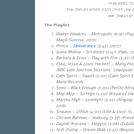
 כבר כמעט שנה
עוד, לטייל, להכיר ולגלות רק הולך וגדל
נים הבאות, אמן
The Playlist:
Walter Hawkins – Metropolis (6:16) (Ps
Magik Sunrise, 2013)
Prince –
Deliverance
(3:45) (2017)
Juana Molina – Sin dones (5:41) (Halo, 20
Barbara & Ernie – Play with Fire (3:37) (
Eska, Jesse & Louis Hackett – Many Peop
(BBC Late Junction Sessions: Unpopular
Calm Spirit – Sweet (5:20) (Calm Spirit
Mana Records
Somi – Black Enough (3:05) (Petite Afri
Mop Mop – So High (5:02) (Ritual of the
Martha High – Lovelight (3:22)
(Singing
2016)
Sinkane – U’Huh (4:07)
(Life & Livin’ It,
Chicano Batman – Jealousy (3:38)
(Freed
Daymé Arocena – Eleggua (3:08) (Cubafo
Sefi Zisling – Dream Walk (3:37)
(Beyond