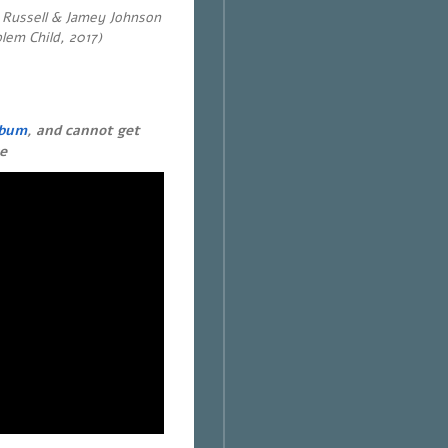
n Russell & Jamey Johnson
lem Child, 2017)
lbum
, and cannot get
e