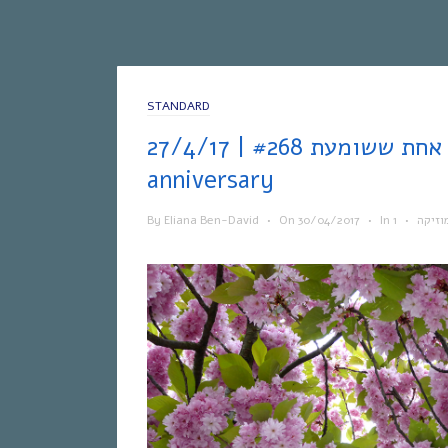
STANDARD
אחת ששומעת #268 | 27/4/17 | One Year
anniversary
By
Eliana Ben-David
•
On
30/04/2017
•
In
•
וזיקה