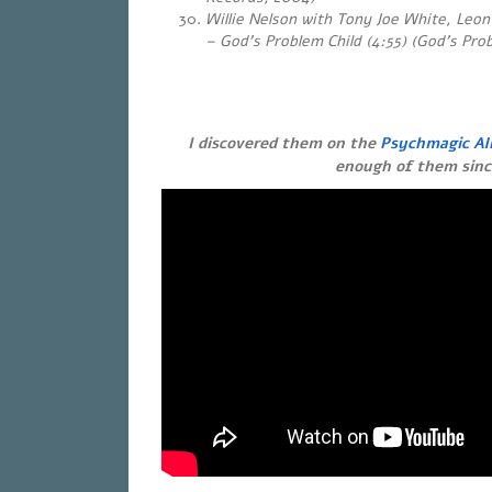
Willie Nelson with Tony Joe White, Leo
– God’s Problem Child (4:55) (God’s Prob
I discovered them on the
Psychmagic A
enough of them sinc