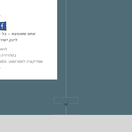
~
אחת ששומעת – כל יום חמיש,
לינק ישי:
להא:
בטלו: HOT – ערוץ 87 | YES – ערוץ 71
אפליקציה לסמרטפון: Eol Radio (אנדרואיד/אייפון) או באפליקציית
~