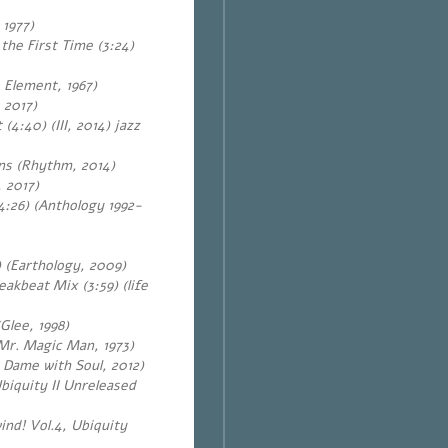
 1977)
the First Time (3:24)
 Element, 1967)
 2017)
t (4:40)
(
III, 2014) jazz
ns (Rhythm, 2014)
, 2017)
4:26) (Anthology 1992-
) (Earthology, 2009)
akbeat Mix (3:59) (life
Glee, 1998)
(Mr. Magic Man, 1973)
 a Dame with Soul, 2012)
biquity II Unreleased
ind! Vol.4, Ubiquity