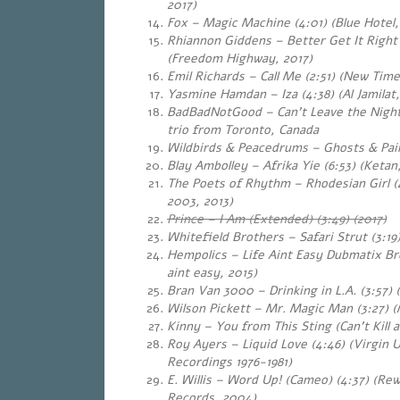
2017)
Fox – Magic Machine (4:01) (Blue Hotel,
Rhiannon Giddens – Better Get It Right 
(Freedom Highway, 2017)
Emil Richards – Call Me (2:51) (New Time
Yasmine Hamdan – Iza (4:38) (Al Jamilat,
BadBadNotGood – Can’t Leave the Nigh
trio from Toronto, Canada
Wildbirds & Peacedrums – Ghosts & Pai
Blay Ambolley – Afrika Yie (6:53) (Ketan
The Poets of Rhythm – Rhodesian Girl (
2003, 2013)
Prince – I Am (Extended) (3:49) (2017)
Whitefield Brothers – Safari Strut (3:19
Hempolics – Life Aint Easy Dubmatix Bre
aint easy, 2015)
Bran Van 3000 – Drinking in L.A. (3:57) (
Wilson Pickett – Mr. Magic Man (3:27) 
Kinny – You from This Sting
(Can’t Kill
Roy Ayers – Liquid Love (4:46) (Virgin U
Recordings 1976-1981)
E. Willis – Word Up! (Cameo) (4:37) (Rew
Records, 2004)