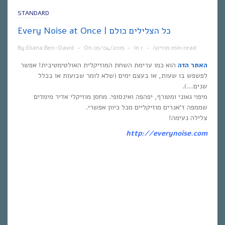
STANDARD
Every Noise at Once | כל הצלילים כולם
1 min read
מוזיקה
•
In
•
05/04/2015
On
•
Eliana Ben-David
By
האתר הזה
הוא כמו ערימת השחת המוזיקלית האולטימטיבית! אפשר
לפשפש בו שעות, או בעצם ימים (שלא לומר שבועות או בכלל
שנים…).
מיפוי גאוני ומטורף, יפהפה ואינסופי. מחסן מוזיקלי אדיר מימדים
שממפה ז’אנרים מוזיקליים מכל כיוון אפשרי.
צלילה נעימה!
http://everynoise.com