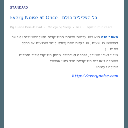
STANDARD
Every Noise at Once | כל הצלילים כולם
1 min read
מוזיקה
•
In
•
05/04/2015
On
•
Eliana Ben-David
By
האתר הזה
הוא כמו ערימת השחת המוזיקלית האולטימטיבית! אפשר
לפשפש בו שעות, או בעצם ימים (שלא לומר שבועות או בכלל
שנים…).
מיפוי גאוני ומטורף, יפהפה ואינסופי. מחסן מוזיקלי אדיר מימדים
שממפה ז’אנרים מוזיקליים מכל כיוון אפשרי.
צלילה נעימה!
http://everynoise.com