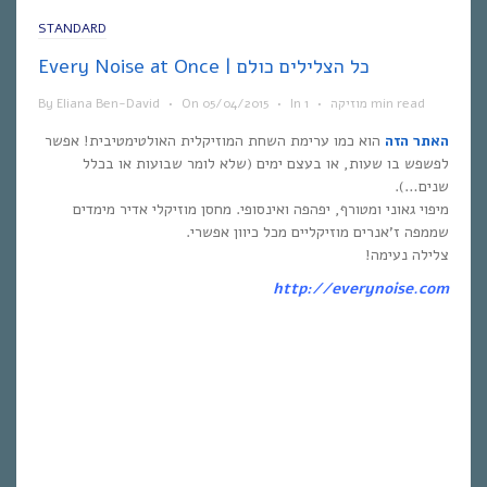
STANDARD
Every Noise at Once | כל הצלילים כולם
1 min read
מוזיקה
•
In
•
05/04/2015
On
•
Eliana Ben-David
By
האתר הזה
הוא כמו ערימת השחת המוזיקלית האולטימטיבית! אפשר
לפשפש בו שעות, או בעצם ימים (שלא לומר שבועות או בכלל
שנים…).
מיפוי גאוני ומטורף, יפהפה ואינסופי. מחסן מוזיקלי אדיר מימדים
שממפה ז’אנרים מוזיקליים מכל כיוון אפשרי.
צלילה נעימה!
http://everynoise.com