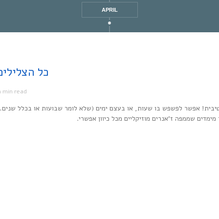
APRIL
Every Noise at Once | כל
1 min read
מ
יבית! אפשר לפשפש בו שעות, או בעצם ימים (שלא לומר שבועות או בכלל שנים…
ר מימדים שממפה ז’אנרים מוזיקליים מכל כיוון אפשרי.