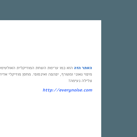
האתר הזה
הוא כמו ערימת השחת המוזיקלית האולטימט
מיפוי גאוני ומטורף, יפהפה ואינסופי. מחסן מוזיקלי אדי
צלילה נעימה!
http://everynoise.com