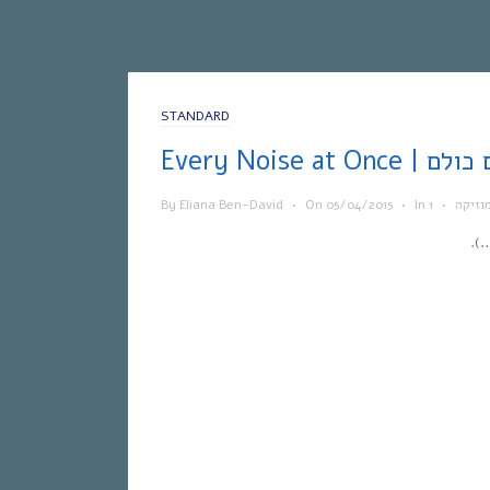
STANDARD
 הצלילים כולם
וזיקה
•
In
•
05/04/2015
On
•
Eliana Ben-David
By
).