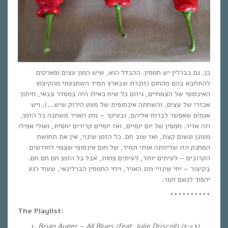
כן, גם בברלין יש חמסין. ההבדל הוא, שיש המון עצים ופארקים
להתחבא בהם מהחום (זוכרת שבארץ תמיד השתגעתי מהקיצוץ
האינסופי של הצמחיים, גיזום כל שיח כאילו היה במסדר צבאי, חיתוך
אכזרי של עצים, והשחתה אינסופית של מעט הירוק שיש…), ויש
אגמים שאפשר לברוח אליהם, ובעיקר – מזג האויר משתנה כל הזמן,
וזה אדיר. חמסין של יום יומיים, ואז יומיים קרירים יחסית, ואולי אפילו
מעונן וגשום קצת, ואז שוב חם. כל הזמן שינוי, אין את תחושת
המחנק הזו שליוותה אותי תמיד, של חום אינסופי שצפוי לחודשים
הקרובים – לעיתים יותר, לעיתים פחות, אבל כל הזמן חם חם חם.
בקיצור – יחי שינויי מזג האויר, ויחי החמסין הברלינאי, שעוד רגע
יהפוך לגשם וקור.
**********
The Playlist:
Brian Auger – All Blues (feat. Julie Driscoll) (5:43)