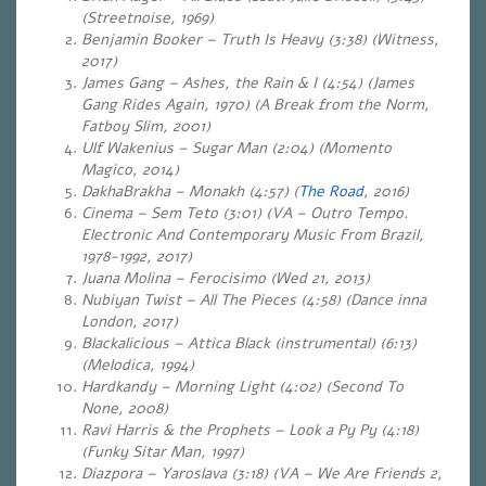
(Streetnoise, 1969)
Benjamin Booker – Truth Is Heavy (3:38) (Witness,
2017)
James Gang – Ashes, the Rain & I (4:54) (James
Gang Rides Again, 1970) (A Break from the Norm,
Fatboy Slim, 2001)
Ulf Wakenius – Sugar Man (2:04) (Momento
Magico, 2014)
DakhaBrakha – Monakh (4:57) (
The Road
, 2016)
Cinema – Sem Teto (3:01) (VA – Outro Tempo.
Electronic And Contemporary Music From Brazil,
1978-1992, 2017)
Juana Molina – Ferocisimo (Wed 21, 2013)
Nubiyan Twist – All The Pieces (4:58) (Dance inna
London, 2017)
Blackalicious – Attica Black (instrumental) (6:13)
(Melodica, 1994)
Hardkandy – Morning Light (4:02) (Second To
None, 2008)
Ravi Harris & the Prophets – Look a Py Py (4:18)
(Funky Sitar Man, 1997)
Diazpora – Yaroslava (3:18) (VA – We Are Friends 2,