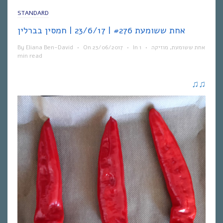
STANDARD
אחת ששומעת #276 | 23/6/17 | חמסין בברלין
By
Eliana Ben-David
•
On
23/06/2017
•
In
1
•
מוזיקה
,
אחת ששומעת
min read
♫
♫