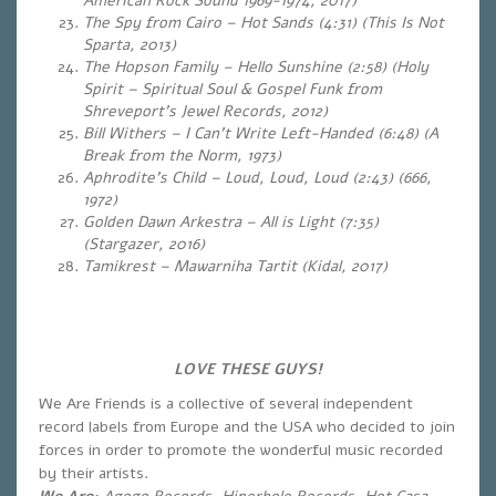
American Rock Sound 1969-1974, 2017)
The Spy from Cairo – Hot Sands (4:31) (This Is Not
Sparta, 2013)
The Hopson Family – Hello Sunshine (2:58) (Holy
Spirit – Spiritual Soul & Gospel Funk from
Shreveport’s Jewel Records, 2012)
Bill Withers – I Can’t Write Left-Handed (6:48) (A
Break from the Norm, 1973)
Aphrodite’s Child – Loud, Loud, Loud (2:43) (666,
1972)
Golden Dawn Arkestra – All is Light (7:35)
(Stargazer, 2016)
Tamikrest – Mawarniha Tartit (Kidal, 2017)
LOVE THESE GUYS!
We Are Friends is a collective of several independent
record labels from Europe and the USA who decided to join
forces in order to promote the wonderful music recorded
by their artists.