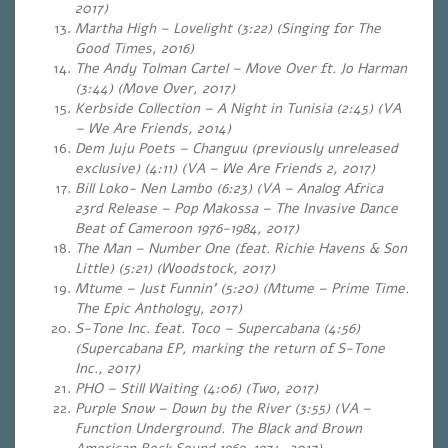
2017)
Martha High – Lovelight (3:22)
(Singing for The
Good Times, 2016)
The Andy Tolman Cartel – Move Over ft. Jo Harman
(3:44) (Move Over, 2017)
Kerbside Collection – A Night in Tunisia (2:45) (VA
– We Are Friends, 2014)
Dem Juju Poets – Changuu (previously unreleased
exclusive) (4:11) (VA – We Are Friends 2, 2017)
Bill Loko- Nen Lambo (6:23) (VA – Analog Africa
23rd Release – Pop Makossa – The Invasive Dance
Beat of Cameroon 1976-1984, 2017)
The Man – Number One (feat. Richie Havens & Son
Little) (5:21) (Woodstock, 2017)
Mtume – Just Funnin’ (5:20) (Mtume – Prime Time.
The Epic Anthology, 2017)
S-Tone Inc. feat. Toco – Supercabana (4:56)
(Supercabana EP, marking the return of S-Tone
Inc., 2017)
PHO – Still Waiting (4:06) (Two, 2017)
Purple Snow – Down by the River (3:55) (VA –
Function Underground. The Black and Brown