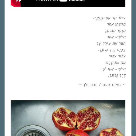
צִפּוֹר מָה אַתְּ מְזַמֶּרֶת
מִישֶׁהוּ אַחֵר
מְזַמֵּר מִגְּרוֹנֵך
מִישֶׁהוּ אַחֵר
חִבֵּר אֶת שִׁירֵך שָׁר
בַּבַּיִת דֶּרֶך גְּרוֹנֵך.
צִפּוֹר צִפּוֹר
מָה אַתְּ שָׁרָה
מִישֶׁהוּ אַחֵר שָׁר
דֶּרֶך גְּרוֹנֵך.
~ בעיות זהות / יונה וולך ~