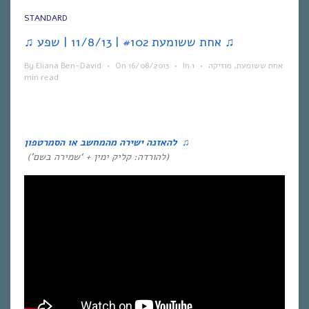
STANDARD
♫ אחת ששומעת #102 | 11/8/13 | שפע ♫
אחת ששומעת
,
מוזיקה
•
1
In
•
16/08/2013
On
•
Eliana Ben-David
By
min read
♫ להאזנה ישירה מהמחשב או הסמרטפון
(להורדה: קליק ימין + ‘שמירה בשם’)