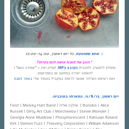
♫
אחת ששומעת
,
כל יום ראשון
, 12:00-14:00
*
הנגן של
icast
עושה לכם בעיות?
מומלץ להקשיב לתוכנית
כקובץ
MP3
, (
קליק ימין + “שמירה בשם”
)
להאזנה ישירה במחשב או בסמרטפון.
ואת רשימת השידור אפשר לראות במקביל בעמוד שלי
באתר icast
יום ראשון, 11/8/13, התארחו בתוכנית
:
Feist | Mickey Hart Band | אילנה אליה | Bonobo | Alice
Russell | Dirty Art Club | Morcheeba | Stevie Wonder |
Georgia Anne Muldrow | Phosphorescent | Rahsaan Roland
Kirk | Demon Fuzz | Thievery Corporation | William Adamson