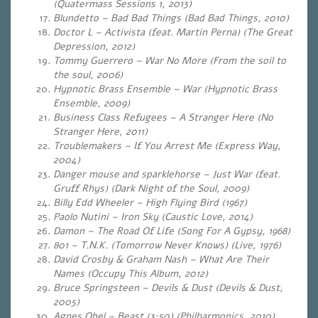
(Quatermass Sessions 1, 2013)
Blundetto – Bad Bad Things
(
Bad Bad Things, 2010)
Doctor L – Activista (feat. Martin Perna) (The Great
Depression, 2012)
Tommy Guerrero – War No More (From the soil to
the soul, 2006)
Hypnotic Brass Ensemble – War (Hypnotic Brass
Ensemble, 2009)
Business Class Refugees – A Stranger Here (No
Stranger Here
, 2011)
Troublemakers – If You Arrest Me (Express Way,
2004)
Danger mouse and sparklehorse – Just War (feat.
Gruff Rhys) (Dark Night of the Soul, 2009)
Billy Edd Wheeler – High Flying Bird (1967)
Paolo Nutini – Iron Sky
(Caustic Love, 2014)
Damon – The Road Of Life
(Song For A Gypsy, 1968)
801 – T.N.K. (Tomorrow Never Knows) (Live, 1976)
David Crosby & Graham Nash – What Are Their
Names (Occupy This Album, 2012)
Bruce Springsteen – Devils & Dust
(Devils & Dust,
2005)
Agnes Obel – Beast (3:50) (Philharmonics, 2010)