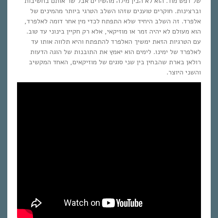
של דפש מוד. הוא לא הבין מילה מהשירים אבל שר אותם בחשיבות
וברצינות. חוקרים טוענים שזהו השלב הטרגי ביותר מהמינים של
אלפרד. זה השלב היחיד שלא התפתח לכדי מין אחר דומה לאלפרד,
הוא מעולם לא יהיה זמר או מוזיקאי, אלא רק חקיין בינוני עד טוב.
עם הטרגיות הזאת ימשיך האלפרד להתפתח והיא תלווה אותו עד
לאלפרד של ימינו. לימים הוא יאמץ את התובנות של הוגה הדעות
רולאן בארת שהבחין בין שני סוגים של מוזיקאים, האחד המקשיב
והשני היוצר.