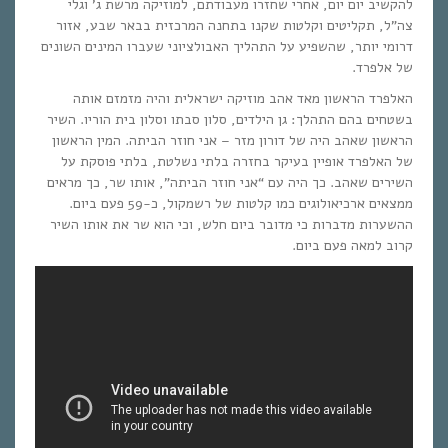
להקשיב יום יום, אחרי שחזרו מעבודתם, למוזיקה מרשת ג’ וגלי
צה”ל, תקליטים וקלטות שקנו בתחנה המרכזית בבאר שבע, אזור
דרומי יותר, שהשפיע על התהליך האבולציוני שעברו המינים השונים
של אלפרד.
האלפרד הראשון מאד אהב מוזיקה ישראלית והיה מזמזם אותה
בשטחים בהם התהלך: גן הילדים, סלון סבתו וסלון בית הוריו. השיר
הראשון שאהב היה של דורון מזר – אני חוזר הביתה. המין הראשון
של האלפרד אופיין בעיקר בחזרה בלתי נשלטת, בלתי פוסקת על
השירים שאהב. כך היה עם “אני חוזר הביתה”, אותו שר, כך מראים
ממצאים ארכיאולוגים כמו קלטות של רשמקול, כ-59 פעם ביום.
ההשערות מדברות כי מדובר ביום חלש, וכי הוא שר את אותו השיר
קרוב למאה פעם ביום.