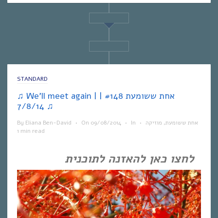
STANDARD
♫ We’ll meet again | אחת ששומעת #148 |
7/8/14 ♫
אחת ששומעת
,
מוזיקה
•
In
•
09/08/2014
On
•
Eliana Ben-David
By
1 min read
לחצו כאן להאזנה לתוכנית