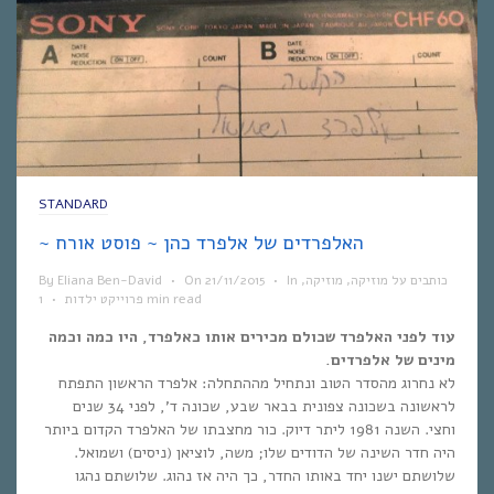
STANDARD
~ האלפרדים של אלפרד כהן ~ פוסט אורח
כותבים על מוזיקה
,
מוזיקה
,
In
•
21/11/2015
On
•
Eliana Ben-David
By
1 min read
פרוייקט ילדות
•
עוד לפני האלפרד שכולם מכירים אותו כאלפרד, היו כמה וכמה
מינים של אלפרדים.
לא נחרוג מהסדר הטוב ונתחיל מההתחלה: אלפרד הראשון התפתח
לראשונה בשכונה צפונית בבאר שבע, שכונה ד’, לפני 34 שנים
וחצי. השנה 1981 ליתר דיוק. כור מחצבתו של האלפרד הקדום ביותר
היה חדר השינה של הדודים שלו; משה, לוציאן (ניסים) ושמואל.
שלושתם ישנו יחד באותו החדר, כך היה אז נהוג. שלושתם נהגו