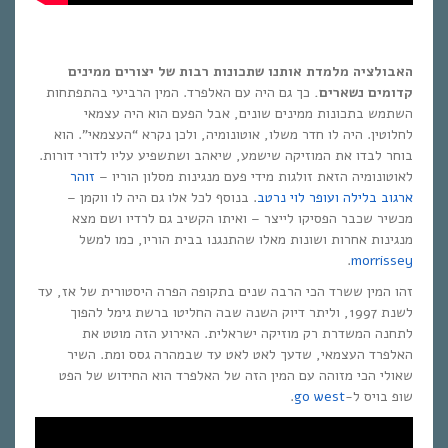
האבולציה מלמדת אותנו שתכונות רבות של יצורים ממינים
קדומים נשארים.
כך גם היה עם האלפרד. המין הרביעי בהתפתחות
השתמש בתכונות ממינים שונים, אבל הפעם הוא היה עצמאי
לחלוטין. היה לו חדר משלו, אוטונומיה, ולכן נקרא “העצמאי”. הוא
בוחר לבדו את המוזיקה שישמע, שיאהב ושתשפיע עליו לדורי דורות.
לאוטונומיה הזאת זולגות מידי פעם מנגינות מסלון הוריו –
זוהר
ארגוב בלילה
ועופר לוי נרטב
. בנוסף לכל אלו גם היה לו ווקמן –
מכשיר שכבר הפסיקו לייצר – ואיתו הקשיב גם לרדיו ושם מצא
מנגינות אחרות ושונות מאלו שהתנגנו בבית הוריו, כמו למשל
.
morrissey
זהו המין ששרד הכי הרבה שנים בתקופה הפרה היסטורית של אז, עד
לשנת 1997, וליתר דיוק השנה שבה החליטו ברשת גימל להפוך
לתחנה המשדרת רק מוזיקה ישראלית. האירוע הזה מוטט את
האלפרד העצמאי, שדעך לאט לאט עד שבמהרה גסס ומת. השיר
שאולי הכי מזוהה עם המין הזה של האלפרד הוא החידוש של הפט
שופ בויס ל-
go west
.