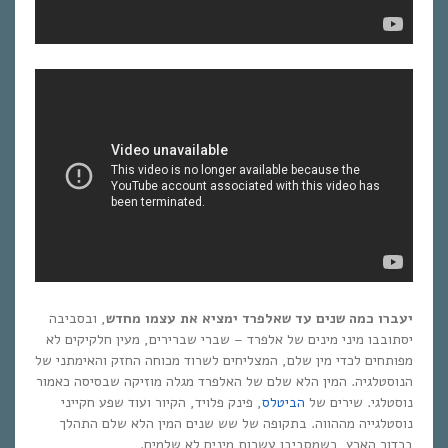
יעברו כמה שנים עד שאלפרד ימציא את עצמו מחדש
, ובסביבה
יסתובבו מיני מינים של אלפרד – שברי שברירים, מעין חלקיקים לא
מפותחים לכדי מין שלם, המצליחים לשרוד מכוחה החזק והאימתני של
הנוסטלגיה. המין הלא שלם של האלפרד מגלה מוזיקה שבסיסה כאמור
נוסטלגי. שירים של
הביטלס
, פינק פלויד, הקיור ועוד שפע חקייני
נוסטלגייה מההווה. בתקופה של שש שנים המין הלא שלם התהלך
בכדור הארץ, כשמסביבו עשרות מינים לא שלמים.