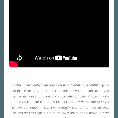
המין השלישי של האלפרד הוא האלפרד המדקלם-מחקה.
אלפרד
מגלה יותר ויותר את השפה ומתחיל לחקות שפות של זמרים, זמרות
ולהקות שגילה. השפה ביטאה עבורו את ההתלהבות ממוזיקה והרצון
העז להדמות למוזיקאים למינהם. זהו מין מפותח יותר, יודע לנגן
בפטיפון כמה וכמה פעמים ולמצוא מוזיקה בכוחות עצמו. עם זאת עדין
לא יצא מאותו החדר. השיר ששר בקולי קולות תוך כדי ליווי היה זה