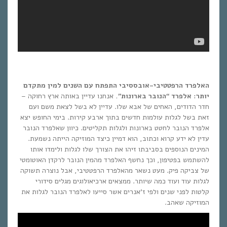
האלפרד הרפטטיבי-אובססיבי התפתח עם השנים למין מתקדם
יותר: אלפרד “הנובר בארונות”.
אנחנו עדיין באותה ארץ רחוקה –
חדר הדודים, האחים של אבא שלו. עדיין לא בשל לצאת משם ועם
זאת בשל לגלות עולמות חדשים בתוך ארבע קירות. בימי החופש יצא
אלפרד הנובר לחטט בארונות ולגלות תקליטים. כיוון שאלפרד הנובר
עדין לא ידע קרוא וכתוב, הוא דמיין כיצד המוזיקה הייתה נשמעת.
המינים הנוספים בסביבתו זיהו את הצורך שלו לגלות ולימדו אותו
להשתמש בפטיפון, וכך נחשף האלפרד מהמין הנובר לרקדן האוטומטי
של צביקה פיק. מעט נשאר מהאלפרד הרפטטיבי, אבל נוצרה תשוקה
לגלות עוד ועוד כמה שיותר. ממצאים ארכיאולוגים מגלים סידורי
קלטות לפני שנים ולפי ז’אנרים אשר סייעו לאלפרד הנובר לגלות את
המוזיקה שאהב.