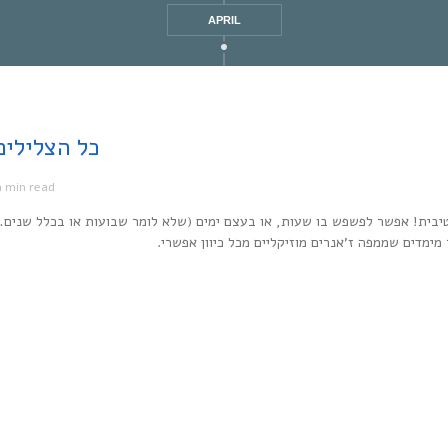
APRIL
Every Noise at Once | כל
1 min read
מ
יבית! אפשר לפשפש בו שעות, או בעצם ימים (שלא לומר שבועות או בכלל שנים…
ר מימדים שממפה ז’אנרים מוזיקליים מכל כיוון אפשרי.