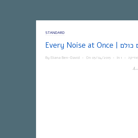
STANDARD
 הצלילים כולם
וזיקה
•
In
•
05/04/2015
On
•
Eliana Ben-David
By
).