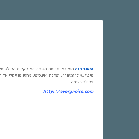
האתר הזה
הוא כמו ערימת השחת המוזיקלית האולטימט
מיפוי גאוני ומטורף, יפהפה ואינסופי. מחסן מוזיקלי אדי
צלילה נעימה!
http://everynoise.com