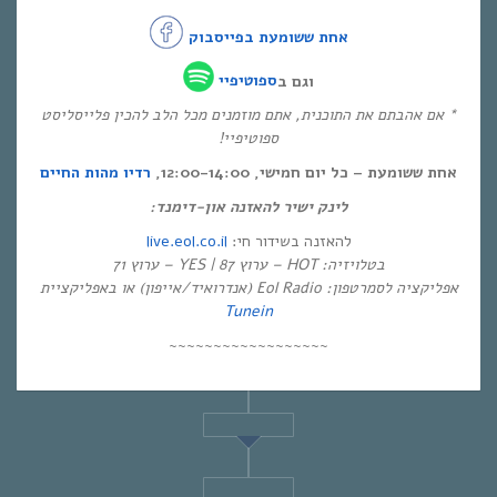
אחת ששומעת בפייסבוק
וגם ב
ספוטיפיי
* אם אהבתם את התוכנית, אתם מוזמנים מכל הלב להכין פלייסליסט
ספוטיפיי!
אחת ששומעת – כל יום חמישי, 12:00-14:00,
רדיו מהות החיים
לינק ישיר להאזנה און-דימנד:
live.eol.co.il
להאזנה בשידור חי:
בטלויזיה: HOT – ערוץ 87 | YES – ערוץ 71
אפליקציה לסמרטפון: Eol Radio (אנדרואיד/אייפון) או באפליקציית
Tunein
~~~~~~~~~~~~~~~~~~