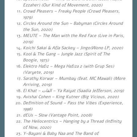
Ezzaher) (Our Kind of Movement, 2020)
Crowd Pleasers – Freaky People (Crowd Pleasers,
1979)
Circles Around the Sun – Babyman (Circles Around
the Sun, 2020)
MEUTE – The Man with the Red Face (Live in Paris,
2019)
Koichi Sakai & Afla Sackey – Jingo(Wono LP, 2020)
Kool & The Gang – Jungle Jazz (Spirit of The
Boogie, 1975)
Elektro Hafız – Mega Hafıza 2 (with Grup Ses)
(Varyete, 2019)
Sarathy Korwar – Mumbay (feat. MC Mawali) (More
Arriving, 2019)
El Khat –
القات
– Ya Raiyat
(Saadia Jefferson, 2019)
Avishai Cohen – King Kutner (Big Vicious, 2020)
Definition of Sound – Pass the Vibes (Experience,
1996)
dEUs – Slow (Vantage Point, 2008)
The Heliocentrics – Hanging by a Thread (Infinity
of Now, 2020)
Y-Bayani & Baby Naa and The Band of