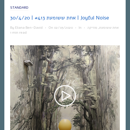
STANDARD
אחת ששומעת #413 | 30/4/20 | Joyful Noise
By
Eliana Ben-David
•
On
02/05/2020
•
In
•
מוזיקה
,
אחת ששומעת
1 min read