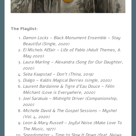
The Playlist:
Damon Locks – Black Monument Ensemble – Stay
Beautiful (Single, 2020)
El Michels Affair – Life of Pablo (Adult Themes, 8.
May 2020)
Laura Marling – Alexandra (Song for Our Daughter,
2020)
Seba Kaapstad – Don’t (Thina, 2019)
Dialgo – Kaldis Magical Berries (single, 2020)
Laurent Bardainne & Tigre d’Eau Douce – Félin
Méchant (Love is Everywhere, 2020)
Joel Sarakula – Midnight Driver (Companionship,
2020)
Michelle David & The Gospel Sessions – Myshel
(Vol. 4, 2020)
Leon & Mary Russell – Joyful Noise (Make Love To
The Music, 1977)
Speedometer – Time to Slow It Down (feat. Najwa