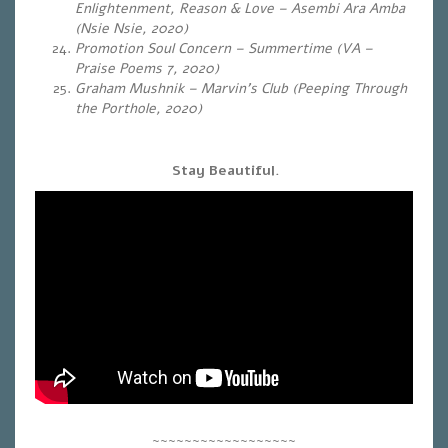
Enlightenment, Reason & Love – Asembi Ara Amba
(Nsie Nsie, 2020)
Promotion Soul Concern – Summertime (VA –
Praise Poems 7, 2020)
Graham Mushnik – Marvin’s Club (Peeping Through
the Porthole, 2020)
Stay Beautiful.
~~~~~~~~~~~~~~~~~~