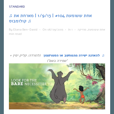
STANDARD
♫ אחת ששומעת #104 | 1/9/13 | מארחת את
קולומבוס ♫
אחת ששומעת
,
מוזיקה
•
1
In
•
06/09/2013
On
•
Eliana Ben-David
By
min read
♫
להאזנה ישירה מהמחשב או הסמרטפון
(להורדה: קליק ימין +
‘שמירה בשם’)