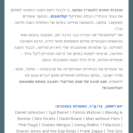
תוכנית אחרת (לגמרי) הפעם
, כי לכבוד ראש השנה הזמנתי לאולפן
את נציגי (נבחרי) הבלוג המוזיקלי
קולומבוס
, ובמשך שעתיים
קשקשנו, צחקנו, והשמענו מוזיקה בסימן של התחלות (שנה חדשה
וכו’).
את “קולומבוס” אני מכירה כבר הרבה זמן, ועוקבת בהנאה אחר
הנושאים השבועיים שלהם והפוסטים מלאי הידע, הרגש והאהבה
למוזיקה. כך שלמרות שהתוכנית שלי היא רק מוזיקה, לכבוד השנה
החדשה, שרציתי לפתוח בסימן של זרימה ושינויים ו”כן” גדול –
שעתיים אחרות, וכייף גדול (קצת התאהבתי בהם).
אז שעתיים של הבחירות המוזיקליות של ארבעתינו – אלעד, תומר,
מורדי ואנוכי, בסימן התחלות ואיחולים וסתם דברים שבא לנו
להשמיע.
שנה טובה של שפע מוזיקלי ואהבה מאחת ששומעת
וקולומבוס!
יום ראשון, 1/9/13, התארחו בתוכנית:
Daniel Johnston | Syd Barret | Patrick Watson | Wendy &
Bonnie | Dire Straits | David Bowie | Man without Hats |
Pink Floyd | Charles Mingus | Sonny Rollins | Fella Kuti |
Sharon Jones and the Dap Kings | Frank Zappa | The Gris