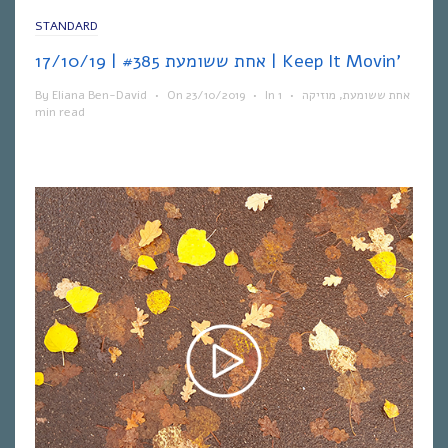
STANDARD
אחת ששומעת #385 | 17/10/19 | Keep It Movin’
By
Eliana Ben-David
•
On
23/10/2019
•
In
1
•
מוזיקה
,
אחת ששומעת
min read