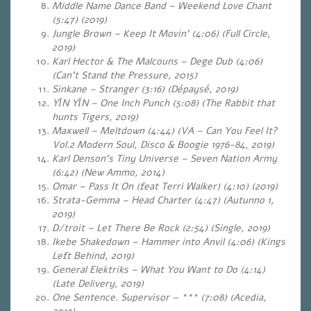
Middle Name Dance Band – Weekend Love Chant
(5:47) (2019)
Jungle Brown – Keep It Movin’ (4:06) (Full Circle,
2019)
Karl Hector & The Malcouns – Dege Dub (4:06)
(Can’t Stand the Pressure, 2015)
Sinkane – Stranger (3:16) (Dépaysé, 2019)
YĪN YĪN – One Inch Punch (5:08) (The Rabbit that
hunts Tigers, 2019)
Maxwell – Meltdown (4:44) (VA – Can You Feel It?
Vol.2 Modern Soul, Disco & Boogie 1976-​84, 2019)
Karl Denson’s Tiny Universe – Seven Nation Army
(6:42) (New Ammo, 2014)
Omar – Pass It On (feat Terri Walker) (4:10) (2019)
Strata-Gemma – Head Charter (4:47) (Autunno 1,
2019)
D/troit – Let There Be Rock (2:54) (Single, 2019)
Ikebe Shakedown – Hammer into Anvil (4:06) (Kings
Left Behind, 2019)
General Elektriks – What You Want to Do (4:14)
(Late Delivery, 2019)
One Sentence. Supervisor – *** (7:08) (Acedia,