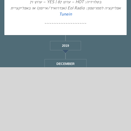
בטלויזיה: HOT – ערוץ 87 | YES – ערוץ 71
אפליקציה לסמרטפון: Eol Radio (אנדרואיד/אייפון) או באפליקציית
Tunein
~~~~~~~~~~~~~~~~~~
2019
DECEMBER
STANDARD
אחת ששומעת #382 | 26/9/19 | Thorns to Fruit
By
Eliana Ben-David
•
On
27/09/2019
•
In
1
•
מוזיקה
,
אחת ששומעת
min read