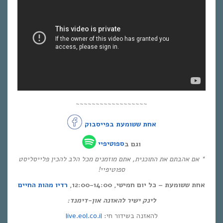
~~~~~~~~~~~~~~~~~~
אחת ששומעת בפייסבוק
וגם ב
ספוטיפיי
* אם אהבתם את התוכנית, אתם מוזמנים מכל הלב להכין פלייסליסט
ספוטיפיי!
אחת ששומעת – כל יום חמישי, 12:00-14:00,
רדיו מהות החיים
לינק ישיר להאזנה און-דימנד:
live.eol.co.il
להאזנה בשידור חי: