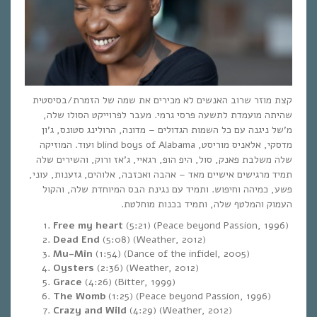
קצת מוזר שרוב האנשים לא מכירים את שמה של הזמרת/בסיסטית
שהיתה מועמדת לתשעה פרסי גרמי. מעבר לפרוייקט הסולו שלה,
מ’של ניגנה עם כל השמות הגדולים – מדונה, הרולינג סטונס, ג’ון
מדסקי, אלאניס מוריסט, blind boys of Alabama ועוד. המוזיקה
שלה משלבת פאנק, סול, היפ הופ, רגאיי, ג’אז ורוק, והשירים שלה
תמיד מרגישים אישיים מאד – אהבה ואכזבה, אלוהים, גזענות, עוני,
פשע, כמיהה וחיפוש. ותמיד עם נגינת הבס המיוחדת שלה, והקול
העמוק והמלטף שלה, ותמיד בכנות מוחלטת.
Free my heart
(5:21) (Peace beyond Passion, 1996)
Dead End
(5:08) (Weather, 2012)
Mu-Min
(1:54) (Dance of the infidel, 2005)
Oysters
(2:36) (Weather, 2012)
Grace
(4:26) (Bitter, 1999)
The Womb
(1:25) (Peace beyond Passion, 1996)
Crazy and Wild
(4:29) (Weather, 2012)