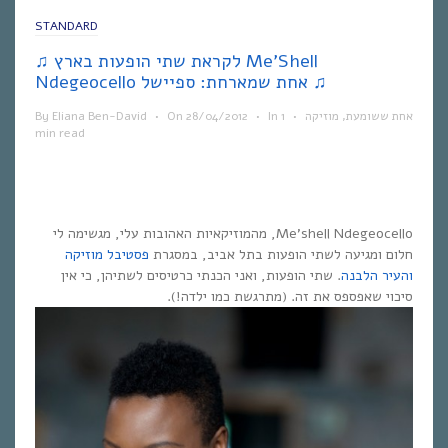
STANDARD
♫ לקראת שתי הופעות בארץ Me’Shell
Ndegeocello אחת שמארחת: ספיישל ♫
By
Eliana Ben-David
•
On
28/04/2012
•
In
1
•
מוזיקה
,
אחת ששומעת
min read
Me’shell Ndegeocello, מהמוזיקאיות האהובות עלי, מגשימה לי
חלום ומגיעה לשתי הופעות בתל אביב, במסגרת
פסטיבל מוזיקה
והעיר הלבנה
. שתי הופעות, ואני הכנתי כרטיסים לשתיהן, כי אין
סיכוי שאפספס את זה. (מתרגשת כמו ילדה!).