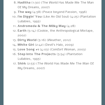
Haditha
(1:30) (The World Has Made Me The Man
Of My Dreams, 2007)
The way
(4:58) (Peace beyond Passion, 1996)
I’m Diggin’ You
(Like An Old Soul) (4:25) (Plantation
Lullabies, 1993)
Andromeda & The Milky Way
(4:28)
Earth
(5:14) (Cookie, the Anthropological Mixtape,
2002)
Dirty World
(3:16) (Weather, 2012)
White Girl
(2:42) (Devil’s Halo, 2009)
Love Song #1
(4:03) (Comfort Woman, 2003)
Step Into The Projects
(3:54) (Plantation
Lullabies, 1993)
Shirk
(2:53) (The World Has Made Me The Man Of
My Dreams, 2007)