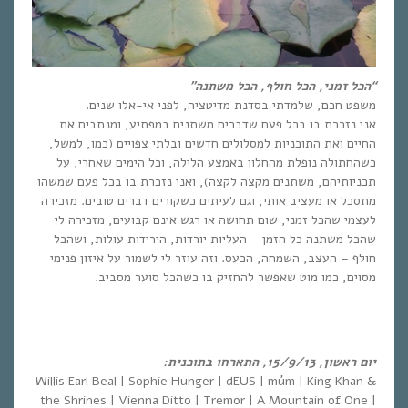
“הכל זמני, הכל חולף, הכל משתנה”
משפט חכם, שלמדתי בסדנת מדיטציה, לפני אי-אלו שנים.
אני נזכרת בו בכל פעם שדברים משתנים במפתיע, ומנתבים את
החיים ואת התוכניות למסלולים חדשים ובלתי צפויים (כמו, למשל,
כשהחתולה נופלת מהחלון באמצע הלילה, וכל הימים שאחרי, על
תכניותיהם, משתנים מקצה לקצה), ואני נזכרת בו בכל פעם שמשהו
מתסכל או מעציב אותי, וגם לעיתים כשקורים דברים טובים. מזכירה
לעצמי שהכל זמני, שום תחושה או רגש אינם קבועים, מזכירה לי
שהכל משתנה כל הזמן – העליות יורדות, הירידות עולות, ושהכל
חולף – העצב, השמחה, הכעס. וזה עוזר לי לשמור על איזון פנימי
מסוים, כמו מוט שאפשר להחזיק בו כשהכל סוער מסביב.
יום ראשון, 15/9/13, התארחו בתוכנית:
Willis Earl Beal | Sophie Hunger | dEUS | múm | King Khan &
the Shrines | Vienna Ditto | Tremor | A Mountain of One |