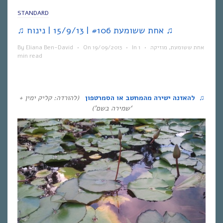
STANDARD
♫ אחת ששומעת #106 | 15/9/13 | נינוח ♫
אחת ששומעת
,
מוזיקה
•
1
In
•
19/09/2013
On
•
Eliana Ben-David
By
min read
♫
להאזנה ישירה מהמחשב או הסמרטפון
(להורדה: קליק ימין +
‘שמירה בשם’)