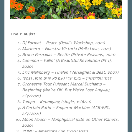
The Playlist:
DJ Format – Peace (Devil’s Workshop, 2021)
Marinero – Nuestra Victoria (Hella Love, 2021)
Bruno Pernadas – Recife (Private Reasons, 2021)
Common – Fallin’ (A Beautiful Revolution (Pt 1),
2020)
Eric Malmberg – Finalen (Verklighet & Beat, 2007)
, 2021)
שם לא קיים הזמן
(
בענן שלי
–
דרור גולדשטיין
Orchestre Tout Puissant Marcel Duchamp –
Beginning (We’re OK. But We’re Lost Anyway,
2/7/2021)
Tampo – Keumgang (single, 11/6/21)
A Certain Ratio – Emperor Machine (ACR:EPC,
2/7/2021)
Moon Hooch – Nonphysical (Life on Other Planets,
2020)
POND – America’s Cup (1/10/2021)