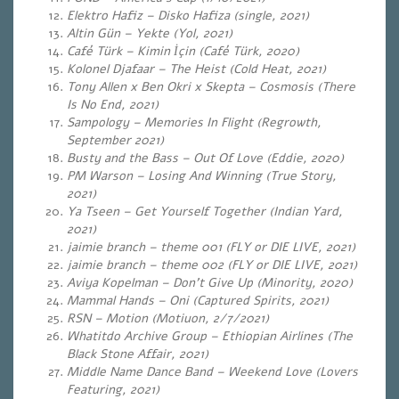
Elektro Hafiz – Disko Hafiza
(single, 2021)
Altin Gün – Yekte (Yol, 2021)
Café Türk – Kimin İçin (Café Türk, 2020)
Kolonel Djafaar – The Heist (Cold Heat, 2021)
Tony Allen x Ben Okri x Skepta – Cosmosis (There
Is No End, 2021)
Sampology – Memories In Flight (Regrowth,
September 2021)
Busty and the Bass – Out Of Love (Eddie, 2020)
PM Warson – Losing And Winning (True Story,
2021)
Ya Tseen – Get Yourself Together (Indian Yard,
2021)
jaimie branch – theme 001 (FLY or DIE LIVE, 2021)
jaimie branch – theme 002 (FLY or DIE LIVE, 2021)
Aviya Kopelman – Don’t Give Up (Minority, 2020)
Mammal Hands – Oni (Captured Spirits, 2021)
RSN – Motion (Motiuon, 2/7/2021)
Whatitdo Archive Group – Ethiopian Airlines (The
Black Stone Affair, 2021)
Middle Name Dance Band – Weekend Love (Lovers
Featuring, 2021)