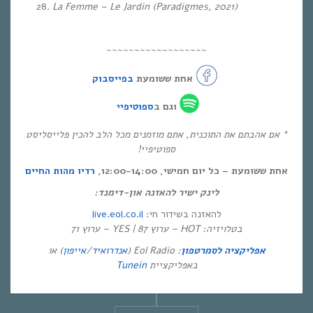
La Femme – Le Jardin (Paradigmes, 2021)
~~~~~~~~~~~~~~~~~~
אחת ששומעת
בפייסבוק
וגם ב
ספוטיפיי
* אם אהבתם את התוכנית, אתם מוזמנים מכל הלב להכין פלייסליסט
ספוטיפיי!
אחת ששומעת – כל יום חמישי, 12:00-14:00,
רדיו מהות החיים
לינק ישיר להאזנה און-דימנד:
live.eol.co.il
להאזנה בשידור חי:
בטלויזיה: HOT – ערוץ 87 | YES – ערוץ 71
) או
אייפון
/
אנדרואיד
: Eol Radio (
אפליקציה לסמרטפון
Tunein
באפליקציית