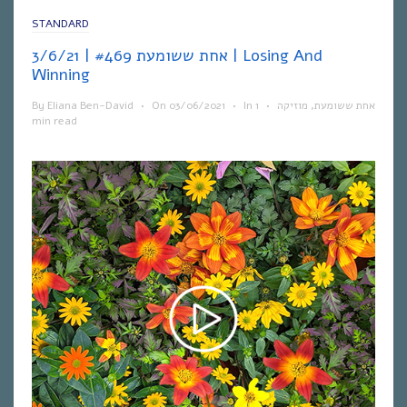
STANDARD
אחת ששומעת #469 | 3/6/21 | Losing And
Winning
By
Eliana Ben-David
•
On
03/06/2021
•
In
1
•
מוזיקה
,
אחת ששומעת
min read