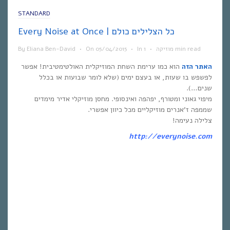
STANDARD
Every Noise at Once | כל הצלילים כולם
1 min read
מוזיקה
•
In
•
05/04/2015
On
•
Eliana Ben-David
By
האתר הזה
הוא כמו ערימת השחת המוזיקלית האולטימטיבית! אפשר
לפשפש בו שעות, או בעצם ימים (שלא לומר שבועות או בכלל
שנים…).
מיפוי גאוני ומטורף, יפהפה ואינסופי. מחסן מוזיקלי אדיר מימדים
שממפה ז’אנרים מוזיקליים מכל כיוון אפשרי.
צלילה נעימה!
http://everynoise.com