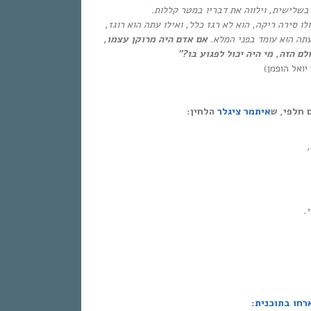
בשלישית, וילווה את דבריו במטר קללות.
 סירה ריקה, הוא לא רגז כלל, ואילו עתה הוא רוגז,
עתה הוא עומד בפני המלא
.
אם אדם היה מרוקן עצמו,
ם הזה, מי היה יכול לפגוע בו
?
”
יואל הופמן)
 חלפי, ש
איתמר ציגלר
הלחין:
,
י
.
רחו בתוכנית: