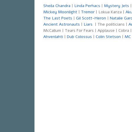
Sheila Chandra
|
Linda Perhacs
|
Mystery Jets
|
Mickey Moonlight
|
Tremor
| Lokua Kanza |
Aku
The Last Poets
|
Gil Scott-Heron
|
Natalie Gar
Ancient Astronauts
|
Liars
| The politicians |
A
McCallum | Tears For Fears | Applause | Cobra 
Ahvenlahti
|
Dub Colossus
|
Colin Stetson
|
MC 