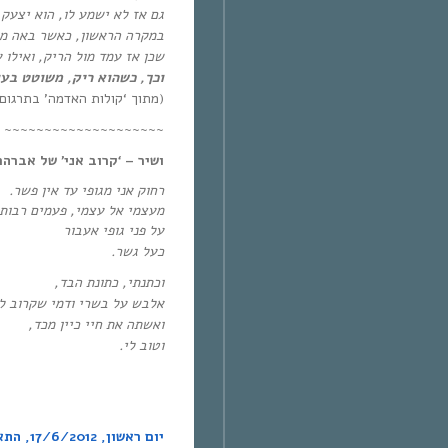
גם אז לא ישמע לו, הוא יצעק 
במקרה הראשון, כאשר באה מולו
שכן אז עמד מול הריק, ואילו 
וכך, כשהוא ריק, משוטט בעול
(מתוך ‘קולות האדמה’ בתרגום 
~~~~~~~~~~~~~~~~~~~~
ושיר – ‘קרוב אני’ של אברהם
רחוק אני מגופי עד אין פשר
.
מעצמי אל עצמי, פעמים רבות
על פני גופי אעבור
כעל גשר
.
וכתנתי, כתונת הבד
,
אלבש על בשרי ודמי שקרוב ל
ואשתה את חיי כיין מכד
,
וטוב לי
.
יום ראשון,
17/6/2012,
התא