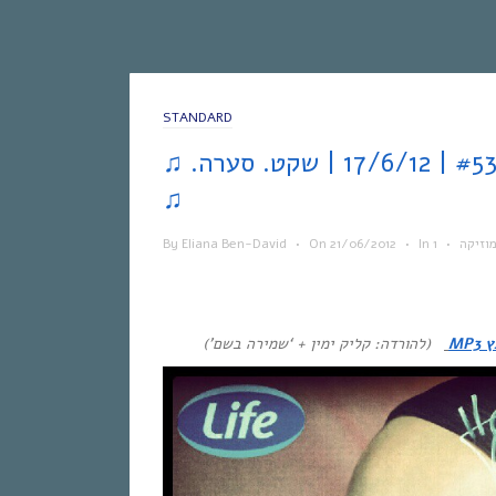
STANDARD
♫ .אחת ששומעת #53 | 17/6/12 | שקט. סערה
♫
וזיקה
•
In
•
21/06/2012
On
•
Eliana Ben-David
By
MP3
(להורדה: קליק ימין + ‘שמירה בשם’)