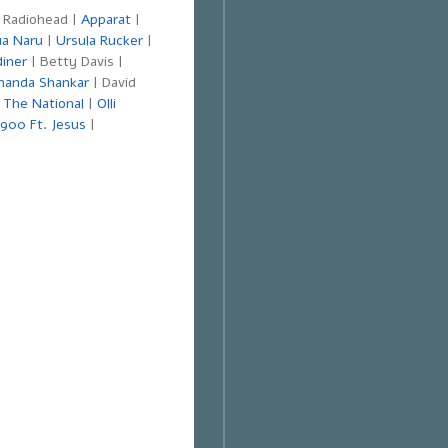
 Radiohead |
Apparat
|
a Naru
|
Ursula Rucker
|
diner
| Betty Davis |
nanda Shankar
| David
|
The National
|
Olli
900 Ft. Jesus
|