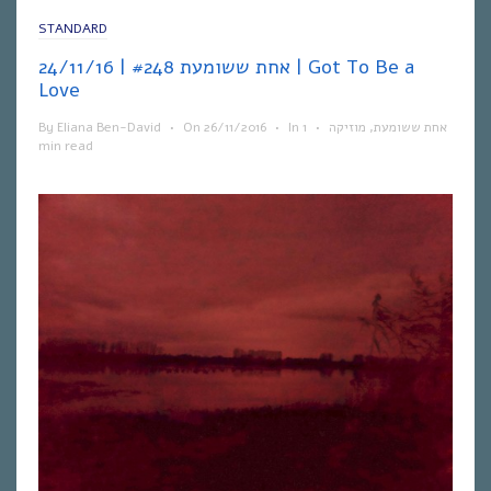
STANDARD
אחת ששומעת #248 | 24/11/16 | Got To Be a
Love
By
Eliana Ben-David
•
On
26/11/2016
•
In
1
•
מוזיקה
,
אחת ששומעת
min read