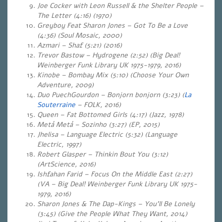
Joe Cocker with Leon Russell & the Shelter People –
The Letter (4:16) (1970)
Greyboy Feat Sharon Jones – Got To Be a Love
(4:36) (Soul Mosaic, 2000)
Azmari – Shaf (5:21) (2016)
Trevor Bastow – Hydrogene (2:52) (Big Deal!
Weinberger Funk Library UK 1975-1979, 2016)
Kinobe – Bombay Mix (5:10) (Choose Your Own
Adventure, 2009)
Duo PuechGourdon – Bonjorn bonjorn (3:23) (
La
Souterraine
– FOLK, 2016)
Queen – Fat Bottomed Girls (4:17) (Jazz, 1978)
Metá Metá – Sozinho (3:27) (EP, 2015)
Jhelisa – Language Electric (5:32) (Language
Electric, 1997)
Robert Glasper – Thinkin Bout You (3:12)
(ArtScience, 2016)
Ishfahan Farid – Focus On the Middle East (2:27)
(VA – Big Deal! Weinberger Funk Library UK 1975-
1979, 2016)
Sharon Jones & The Dap-Kings – You’ll Be Lonely
(3:45) (Give the People What They Want, 2014)