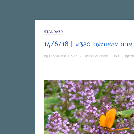
STANDARD
1
By
Eliana Ben-David
•
On
20/06/2018
•
In
•
וזיקה