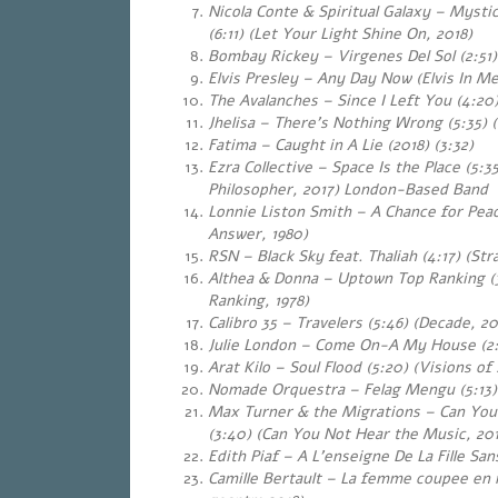
Nicola Conte & Spiritual Galaxy – Mysti
(6:11)
(Let Your Light Shine On, 2018)
Bombay Rickey – Virgenes Del Sol (2:51) 
Elvis Presley – Any Day Now (Elvis In M
The Avalanches – Since I Left You (4:20)
Jhelisa – There’s Nothing Wrong (5:35) (
Fatima – Caught in A Lie (2018) (3:32)
Ezra Collective – Space Is the Place (5:3
Philosopher
, 2017)
London-Based Band
Lonnie Liston Smith – A Chance for Peac
Answer, 1980)
RSN – Black Sky feat. Thaliah (4:17)
(Str
Althea & Donna – Uptown Top Ranking (
Ranking, 1978)
Calibro 35 – Travelers (5:46)
(Decade, 20
Julie London – Come On-A My House (2:5
Arat Kilo – Soul Flood (5:20)
(Visions of
Nomade Orquestra – Felag Mengu (5:13)
Max Turner & the Migrations – Can You
(3:40) (Can You Not Hear the Music, 201
Edith Piaf – A L’enseigne De La Fille San
Camille Bertault – La femme coupee en 