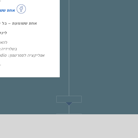
~
אחת ששו
אחת ששומעת – כל יום חמיש,
לינ:
להא:
בטלו: HOT – ערוץ 87 | YES – ערוץ 71
אפליקציה לסמרטפון: Eol Radio (אנדרואיד/אייפון) או באפליקציית
~