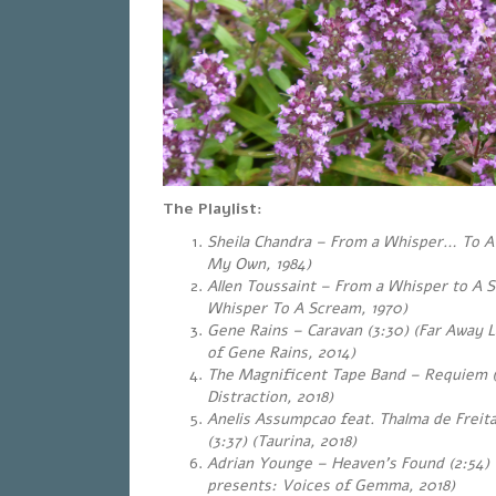
The Playlist:
Sheila Chandra – From a Whisper… To A 
My Own, 1984)
Allen Toussaint – From a Whisper to A 
Whisper To A Scream, 1970)
Gene Rains – Caravan (3:30) (Far Away 
of Gene Rains, 2014)
The Magnificent Tape Band – Requiem 
Distraction, 2018)
Anelis Assumpcao feat. Thalma de Freit
(3:37)
(Taurina, 2018)
Adrian Younge – Heaven’s Found (2:54)
presents: Voices of Gemma, 2018)