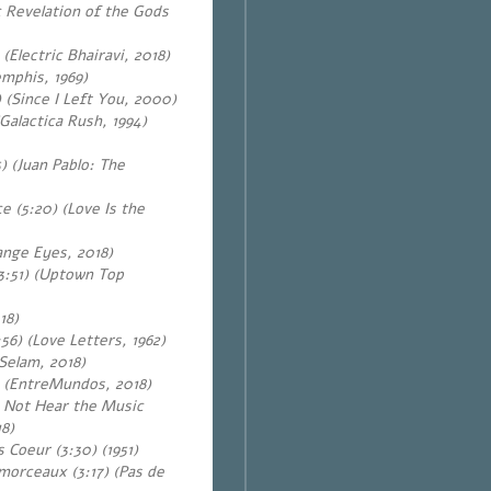
c Revelation of the Gods
(Electric Bhairavi, 2018)
emphis, 1969)
 (Since I Left You, 2000)
Galactica Rush, 1994)
5) (Juan Pablo: The
e (5:20) (Love Is the
ange Eyes, 2018)
3:51) (Uptown Top
18)
6) (Love Letters, 1962)
 Selam, 2018)
 (EntreMundos, 2018)
 Not Hear the Music
8)
s Coeur (3:30) (1951)
morceaux (3:17) (Pas de