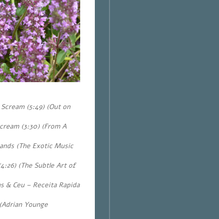
Scream (5:49) (Out on
Scream (3:30)
(From A
Lands (The Exotic Music
(4:26)
(The Subtle Art of
as & Ceu – Receita Rapida
(Adrian Younge