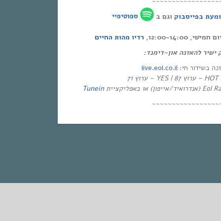
~~~~~~~~~~~~~~~~~
מעת בפייסבוק
וגם ב
ספוטיפיי
י, 12:00-14:00
רדיו מהות החיים
ק ישיר להאזנה און-דימנד
live.eol.co.il
זנה בשידור חי
יזיה
Tunein
~~~~~~~~~~~~~~~~~