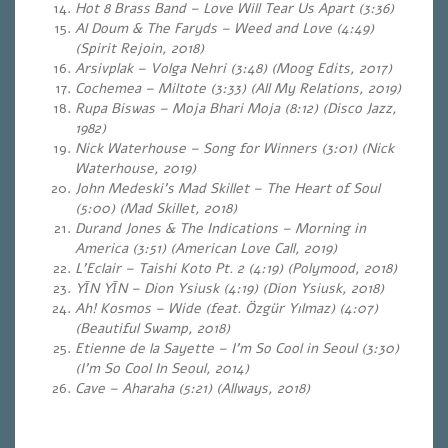
Hot 8 Brass Band – Love Will Tear Us Apart (3:36)
Al Doum & The Faryds – Weed and Love (4:49)
(Spirit Rejoin, 2018)
Arsivplak – Volga Nehri (3:48) (Moog Edits, 2017)
Cochemea – Miltote (3:33) (All My Relations, 2019)
Rupa Biswas – Moja Bhari Moja (8:12) (Disco Jazz,
1982)
Nick Waterhouse – Song for Winners (3:01) (Nick
Waterhouse, 2019)
John Medeski’s Mad Skillet – The Heart of Soul
(5:00)
(Mad Skillet, 2018)
Durand Jones & The Indications – Morning in
America (3:51) (American Love Call, 2019)
L’Eclair – Taishi Koto Pt. 2 (4:19) (Polymood
, 2018)
YĪN YĪN – Dion Ysiusk (4:19) (Dion Ysiusk, 2018)
Ah! Kosmos – Wide (feat. Özgür Yılmaz) (4:07)
(Beautiful Swamp, 2018)
Etienne de la Sayette – I’m So Cool in Seoul (3:30)
(I’m So Cool In Seoul, 2014)
Cave – Aharaha (5:21) (Allways, 2018)