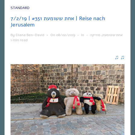
STANDARD
אחת ששומעת #351 | 7/2/19 | Reise nach
Jerusalem
By
Eliana Ben-David
•
On
08/02/2019
•
In
•
מוזיקה
,
אחת ששומעת
1 min read
♫
♫