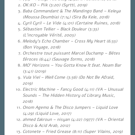
OK:KO – Piik (3:20) (Syrtti, 2019)
Baba Commandant & The Mandingo Band – Keleya
(Moussa Doumbia) (7:14) (Sira Ba Kele, 2018)
Cyril Cyril – Le Vide (4:01) (Certaine Ruines, 2018)
Sébastien Tellier – Black Douleur (3:35)
(L’incroyable Vérité, 2005)
Melody’s Echo Chamber – Cross My Heart (6:55)
(Bon Voyage, 2018)
Orchestre tout puissant Marcel Duchamp – Bêtes
féroces (6:44) (Sauvage forms, 2018)
MO’ Horizons – You Gotta Know It feat. Noam Bar
(3:41) (2019)
Vula Viel – Well Come (3:56) (Do Not Be Afraid,
2019)
Electric Machine – Fancy Good (4:11) (VA – Unusual
Sounds – The Hidden History of Library Music,
2018)
Onom Agemo & The Disco Jumpers – Liquid Love
(4:29) (Liquid Love, 2017)
ahmed fakroun – nisyan (4:22) (1977) (VA – Oriental
Disco & Acid Arab, 2012)
Cotonete – Fried Grease (8:11) (Super Vilains, 2019)