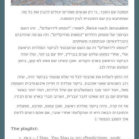
תמונה עם הסבר, כי רק אנשים ספורים יכולים להבין את כל מה
שמתחבא בין שם התוכנית לבין התמונה.
Reise nach Jerusalem, לאמור: “המסע לירושלים”, זהו השם
הגרמני של משחק הילדים “כסאות מוזיקליים”. וזה גם מה שהדובים
(הברלינאים) שבתמונה משחקים.
“המסע לירושלים” זה גם השם שהענקתי לביקור המולדת הראשון
שלי, אחרי כמעט שלוש שנים בברלין, יחד עם בן זוגי, שלו שזה
הביקור הראשון בארץ הקודש. ואכן עשינו שם מסע לא קטן, בזמן
המועט שהיה לנו.
זה הזמן לשלוח את אהבתי לכל מי שלא פגשתי בביקור הזה, שזה
רוב האנשים שאני אוהבת. ביקור מולדת זו חוייה אינטנסיבית ועמוסה
מאד, ועוד יותר מכך כשמשלבים עם טיול תיירות, ועוד יותר כאשר
מגיעים עם בן זוג שאינו דובר עברית, ושרוב חברי בארץ טרם הכירו.
אז זה קרה, והיה ביקור מולדת ראשון, ואכן עמוס, ומרגש, ומוצלח.
והתוכנית הבאה היא זו שהקלטתי אחרי שובי, אם אתם רוצים לדעת
איך המצב הנפשי :)
The playlist:
79.5 – I Stay, You Stay (4:32) (Predictions, 2018)