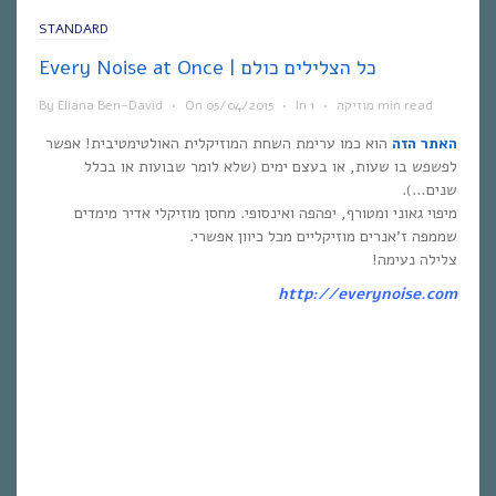
STANDARD
Every Noise at Once | כל הצלילים כולם
1 min read
מוזיקה
•
In
•
05/04/2015
On
•
Eliana Ben-David
By
האתר הזה
הוא כמו ערימת השחת המוזיקלית האולטימטיבית! אפשר
לפשפש בו שעות, או בעצם ימים (שלא לומר שבועות או בכלל
שנים…).
מיפוי גאוני ומטורף, יפהפה ואינסופי. מחסן מוזיקלי אדיר מימדים
שממפה ז’אנרים מוזיקליים מכל כיוון אפשרי.
צלילה נעימה!
http://everynoise.com