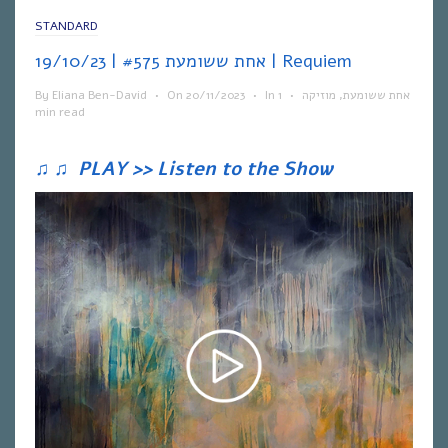
STANDARD
אחת ששומעת #575 | 19/10/23 | Requiem
By
Eliana Ben-David
•
On
20/11/2023
•
In
1
•
מוזיקה
,
אחת ששומעת
min read
♫
♫
PLAY >> Listen to the Show