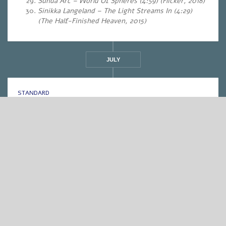
Sunda Arc – World Of Spheres (4:59) (Flicker, 2018)
Sinikka Langeland – The Light Streams In (4:29)
(The Half-Finished Heaven, 2015)
JULY
STANDARD
אחת ששומעת #574 | 12/10/23 | לכל איש יש שם
By
Eliana Ben-David
•
On
13/10/2023
•
In
1 min
•
אחת ששומעת
read
♫
♫
PLAY >> Listen to the Show