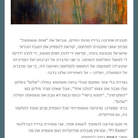
תוכנית אחרונה ברדיו מהות החיים, שביטל את “אחת ששומעת”
מכיוון שאני מתנגדת למלחמה, קוראת להפסיק את הטבח הנוראי
שישראל מבצעת בעזה, קוראת די להרג חפים מפשע, די להרג ילדים!
די למעגל האלימות והאימה. כי אני מדברת על הכיבוש ועל המדיניות
שהובילה למתקפה של החמאס ול
מלחמה האיומה הזו, כי אני מדברת
על הממשלה, ועלינו – על האחריות שלנו בדבר.
נפרדת בלי צער ממקום שבלי בושה משתמש במילה “שלום” בסלוגן
שלו מכנה את עצמו “כולנו אחד”, אבל שאינו מכיר מילים כמו
“דמוקרטיה”, “חופש ביטוי” ובטח ובטח לא מבין את משמעות המילה
“שלום”.
ברוך שפטרנו. מרגישה ששוחררתי מכל העמדת פנים שעוד החזקתי
בה, גם מוזיקלית.
מי מכם שירצה להמשיך לשמוע אותי, אני משדרת ברדיו הברלינאי
“PI Radio”. שם אין מגבלות מוזיקליות ושם אשמיע את מה
שאני
באמת
רוצה להשמיע.