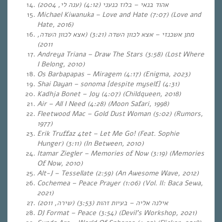
אהוד בנאי – בלוז כנעני (4:12) (ענה לי, 2004)
Michael Kiwanuka – Love and Hate (7:07) (Love and
Hate, 2016)
מתן אשכנזי – אצא לכוון השדה (3:21) (אצא לכוון השדה,
2011)
Andreya Triana – Draw The Stars (3:58) (Lost Where
I Belong, 2010)
Os Barbapapas – Miragem (4:17) (Enigma, 2023)
Shai Dayan – sonoma [despite myself] (4:31)
Kadhja Bonet – Joy (4:07) (Childqueen, 2018)
Air – All I Need (4:28) (Moon Safari, 1998)
Fleetwood Mac – Gold Dust Woman (5:02) (Rumors,
1977)
Erik Truffaz 4tet – Let Me Go! (Feat. Sophie
Hunger) (3:11) (In Between, 2010)
Itamar Ziegler – Memories of Now (3:19) (Memories
Of Now, 2010)
Alt-J – Tessellate (2:59) (An Awesome Wave, 2012)
Cochemea – Peace Prayer (1:06) (Vol. II: Baca Sewa,
2021)
אילנה אליה – בעיות זהות (3:53) (שירה, 2011)
DJ Format – Peace (3:54) (Devil’s Workshop, 2021)