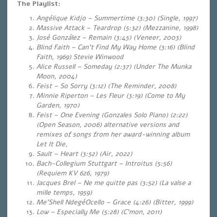
The Playlist:
Angélique Kidjo – Summertime (3:30) (Single, 1997)
Massive Attack – Teardrop (5:32) (Mezzanine, 1998)
José González – Remain (3:45) (Veneer, 2003)
Blind Faith – Can’t Find My Way Home (3:16) (Blind
Faith, 1969) Stevie Winwood
Alice Russell – Someday (2:37) (Under The Munka
Moon, 2004)
Feist – So Sorry (3:12) (The Reminder, 2008)
Minnie Riperton – Les Fleur (3:19) (Come to My
Garden, 1970)
Feist – One Evening (Gonzales Solo Piano) (2:22)
(Open Season, 2006) alternative versions and
remixes of songs from her award-winning album
Let It Die,
Sault – Heart (3:52) (Air, 2022)
Bach-Collegium Stuttgart – Introitus (5:56)
(Requiem KV 626, 1979)
Jacques Brel – Ne me quitte pas (3:52) (La valse a
mille temps, 1959)
Me’Shell NdegéOcello – Grace (4:26) (Bitter, 1999)
Low – Especially Me (5:28) (C’mon, 2011)