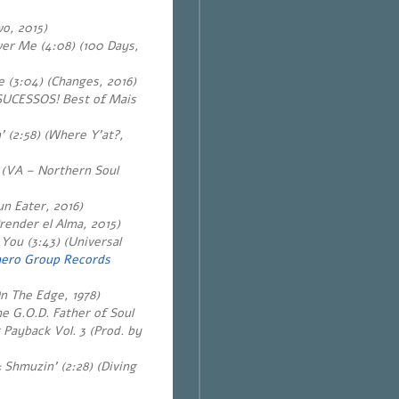
o, 2015)
er Me (4:08) (100 Days,
 (3:04) (Changes, 2016)
SUCESSOS! Best of Mais
 (2:58) (Where Y’at?,
) (VA – Northern Soul
un Eater, 2016)
Prender el Alma, 2015)
You (3:43) (Universal
ero Group Records
n The Edge, 1978)
 G.O.D. Father of Soul
g Payback Vol. 3 (Prod. by
 Shmuzin’ (2:28) (Diving