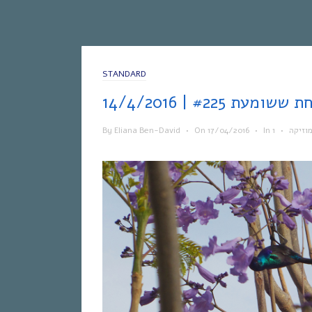
STANDARD
By
Eliana Ben-David
•
On
17/04/2016
•
In
•
וזיקה