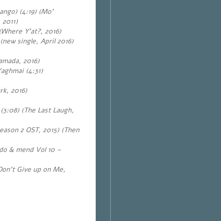
ango) (4:19) (Mo’
 2011)
 (Where Y’at?, 2016)
new single, April 2016)
Hamada, 2016)
Yaghmai (4:31)
rk, 2016)
(3:08) (The Last Laugh,
season 2 OST, 2015) (Then
 do & mend Vol 10 –
Don’t Give up on Me,