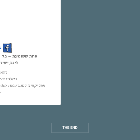
~
!
אחת ששומעת – כל יום חמיש,
לינק ישי:
להא:
בטלו: HOT – ערוץ 87 | YES – ערוץ 71
אפליקציה לסמרטפון: Eol Radio (אנדרואיד/אייפון) או באפליקציית
~
THE END