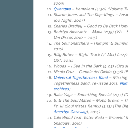
2009)
Qwanqwa
– Kemekem (4:50) (Volume Tw
Sharon Jones and The Dap-Kings – Answ
100 Night, 2007)
Charles Bradley – Good to Be Back Home
Rodrigo Amarante – Mana (2:39) (VA – 
Um Discos 2010 – 2015)
The Soul Snatchers – Humpin’ & Bumpin’
2016)
Billy Butler – Right Track (7″ Mix) (2:27
OST, 2014)
Woods – I See In the Dark (4:05) (City s
Nicola Cruz – Cumbia del Olvido (3:36) (
Universal Togetherness Band
– Missing 
Togetherness Band, re-issue 2015,
Num
archives
)
Baba Yaga – Something Special (2:37) (O
B. & The Soul Mates – Mobb Brown – The
Pt. III (Soul Mates Remix) (5:13) (The Bi
Amerigo Gazaway
), 2014)
Calo Wood feat. Ester Rada – Groovin’ &
Shadows, 2016)