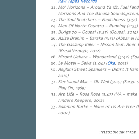
Raw Tapes Records
Mo’ Horizons – Around Ya (ft. Fuel Fand
Horizons And The Banana Soundsystem,
The Soul Snatchers – Foolishness (3:51)
Men Of North Country – Running (2:55) (
Bixiga 70 – Ocupai (3:27) (Ocupai, 2014)
Aziza Brahim – Baraka (3:51) (Abbar el 
The Gaslamp Killer – Nissim feat. Amir 
(Breakthrough, 2012)
Hiromi Uehara – Wonderland (5:42) (Spa
Le Motel – Selva (3:04)
(
Oka
, 2015)
Asylum Street Spankers – Didn’t It Rain 
2014)
Fleetwood Mac – Oh Well (3:24) (Fargo 
Play On, 1969)
Arp Life – Rosa Rosa (3:47) (VA – make
Finders Keepers, 2012)
Solomon Burke – None of Us Are Free (
2002)
תכירו את אלכסנדר: