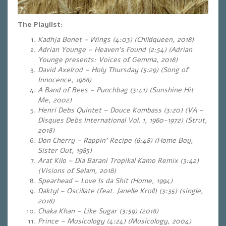
The Playlist:
Kadhja Bonet – Wings (4:03) (Childqueen, 2018)
Adrian Younge – Heaven’s Found (2:54) (Adrian
Younge presents: Voices of Gemma, 2018)
David Axelrod – Holy Thursday (5:29) (Song of
Innocence, 1968)
A Band of Bees – Punchbag (3:41) (Sunshine Hit
Me, 2002)
Henri Debs Quintet – Douce Kombass (3:20) (VA –
Disques Debs International Vol. 1, 1960-1972) (Strut,
2018)
Don Cherry – Rappin’ Recipe (6:48) (Home Boy,
Sister Out, 1985)
Arat Kilo – Dia Barani Tropikal Kamo Remix (3:42)
(Visions of Selam, 2018)
Spearhead – Love Is da Shit (Home, 1994)
Daktyl – Oscillate (feat. Janelle Kroll) (3:35) (single,
2018)
Chaka Khan – Like Sugar (3:59) (2018)
Prince – Musicology (4:24) (Musicology, 2004)