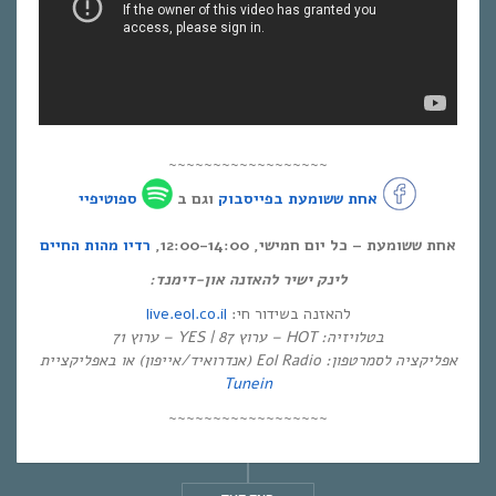
~~~~~~~~~~~~~~~~~~
אחת ששומעת בפייסבוק
וגם ב
ספוטיפיי
אחת ששומעת – כל יום חמישי, 12:00-14:00,
רדיו מהות החיים
לינק ישיר להאזנה און-דימנד:
live.eol.co.il
להאזנה בשידור חי:
בטלויזיה: HOT – ערוץ 87 | YES – ערוץ 71
אפליקציה לסמרטפון: Eol Radio (אנדרואיד/אייפון) או באפליקציית
Tunein
~~~~~~~~~~~~~~~~~~