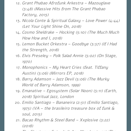
Grant Phabao Afrofunk Arkestra – Mazouglave
(3:48) (Massive Hits from The Grant Phabao
Factory, 2015)
Nicola Conte & Spiritual Galaxy – Love Power (4:44)
(Let Your Light Shine On, 2018)
Cosmo Sheldrake – Hocking (5:10) (The Much Much
How How and I, 2018)
Lemon Bucket Orkestra – Goodbye (3:57) (If I Had
the Strength, 2018)
Elvis Preseley – Polk Salad Annie (5:02) (On Stage,
1970)
Monophonics – My Heart Cries (feat. Tiffany
Austin) (3:06) (Mirrors EP, 2018)
Barry Adamson – Jazz Devil (5:06) (The Murky
World of Barry Adamson, 1999)
Emanative – Egosystem (Solar Noon) (5:11) (Earth,
2018) Spiritual Jazz, London
Emilio Santiago – Bananeira (2:51) (Emilio Santiago,
1975) (VA – the brasileiro treasure box of funk &
soul, 2015)
Bacao Rhythm & Steel Band – Xxplosive (3:22)
(2018)