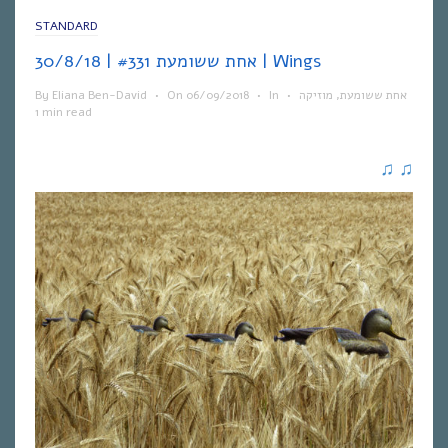
STANDARD
אחת ששומעת #331 | 30/8/18 | Wings
By
Eliana Ben-David
•
On
06/09/2018
•
In
•
מוזיקה
,
אחת ששומעת
1 min read
♫
♫