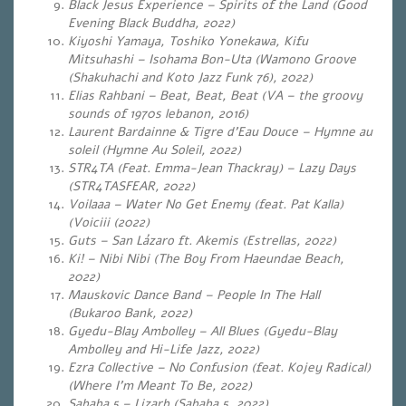
Black Jesus Experience – Spirits of the Land (Good
Evening Black Buddha, 2022)
Kiyoshi Yamaya, Toshiko Yonekawa, Kifu
Mitsuhashi – Isohama Bon-Uta (Wamono Groove
(Shakuhachi and Koto Jazz Funk 76), 2022)
Elias Rahbani – Beat, Beat, Beat (VA – the groovy
sounds of 1970s lebanon, 2016)
Laurent Bardainne & Tigre d’Eau Douce – Hymne au
soleil (Hymne Au Soleil, 2022)
STR4TA (Feat. Emma-Jean Thackray) – Lazy Days
(STR4TASFEAR, 2022)
Voilaaa – Water No Get Enemy (feat. Pat Kalla)
(Voiciii (2022)
Guts – San Lázaro ft. Akemis (Estrellas, 2022)
Ki! – Nibi Nibi (The Boy From Haeundae Beach,
2022)
Mauskovic Dance Band – People In The Hall
(Bukaroo Bank, 2022)
Gyedu-Blay Ambolley – All Blues (Gyedu-Blay
Ambolley and Hi-Life Jazz, 2022)
Ezra Collective – No Confusion (feat. Kojey Radical)
(Where I’m Meant To Be, 2022)
Sababa 5 – Lizarb (Sababa 5, 2022)