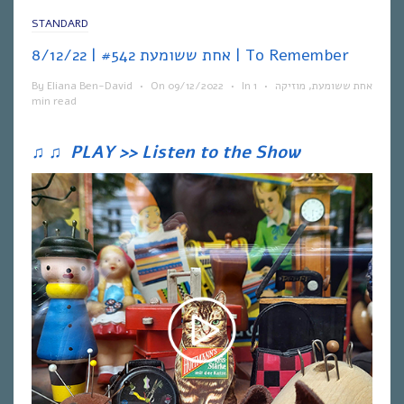
STANDARD
אחת ששומעת #542 | 8/12/22 | To Remember
By
Eliana Ben-David
•
On
09/12/2022
•
In
1
•
מוזיקה
,
אחת ששומעת
min read
♫
♫
PLAY >> Listen to the Show