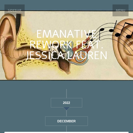
SIDEBAR
MENU
EMANATIVE
REWORK FEAT.
JESSICA LAUREN
2022
DECEMBER