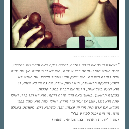
~~~~~~~~~~~~~~~~~~~~
“
כשאדם חוצה את הנהר בסירה, וסירה ריקה באה ומתנגשת בסירתו,
יהיה האיש מהיר-חימה ככל שיהיה, הוא לא ירגז עליה
.
אך אם יהיה
אדם בסירה השנייה, הוא יצעק עליו שיסור מדרכו. אם האיש לא
ישמע לצעקה הראשונה, הוא יצעק שנית. אם גם אז לא ישמע לו,
הוא יצעק בשלישית, וילווה את דבריו במטר קללות.
במקרה הראשון, כאשר באה מולו סירה ריקה, הוא לא רגז כלל, ואילו
עתה הוא רוגז, שכן אז עמד מול הריק, ואילו עתה הוא עומד בפני
המלא
.
אם אדם היה מרוקן עצמו, וכך, כשהוא ריק, משוטט בעולם
הזה, מי היה יכול לפגוע בו
?
”
(מתוך ‘קולות האדמה’ בתרגום יואל הופמן)
~~~~~~~~~~~~~~~~~~~~