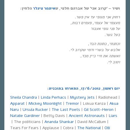
ושיר – ‘קרוב אני’ של אברהם חלפי, ש
איתמר ציגלר
הלחין:
רחוק אני מגופי עד אין פשר
.
מעצמי אל עצמי, פעמים רבות
,
על פני גופי אעבור
כעל גשר
.
וכתנתי, כתונת הבד
,
אלבש על בשרי ודמי שקרוב לי
.
ואשתה את חיי כיין מכד
,
וטוב לי
.
יום ראשון,
17/6/2012,
התארחו בתוכנית:
Sheila Chandra
|
Linda Perhacs
|
Mystery Jets
| Radiohead |
Apparat
|
Mickey Moonlight
|
Tremor
| Lokua Kanza |
Akua
Naru
|
Ursula Rucker
|
The Last Poets
|
Gil Scott-Heron
|
Natalie Gardiner
| Betty Davis |
Ancient Astronauts
|
Liars
| The politicians |
Ananda Shankar
| David McCallum |
Tears For Fears | Applause | Cobra |
The National
|
Olli