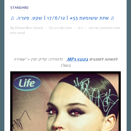
STANDARD
♫ .אחת ששומעת #53 | 17/6/12 | שקט. סערה ♫
אחת ששומעת
,
מוזיקה
•
1
In
•
21/06/2012
On
•
Eliana Ben-David
By
min read
להאזנה לתוכנית
בקובץ MP3
(להורדה: קליק ימין + ‘שמירה
בשם’)