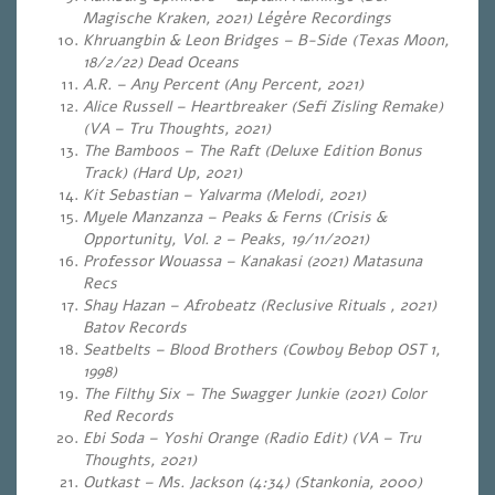
Magische Kraken, 2021) Légère Recordings
Khruangbin & Leon Bridges – B-Side (Texas Moon,
18/2/22) Dead Oceans
A.R. – Any Percent (Any Percent, 2021)
Alice Russell – Heartbreaker (Sefi Zisling Remake)
(VA – Tru Thoughts, 2021)
The Bamboos – The Raft (Deluxe Edition Bonus
Track) (Hard Up, 2021)
Kit Sebastian – Yalvarma (Melodi, 2021)
Myele Manzanza – Peaks & Ferns (Crisis &
Opportunity, Vol. 2 – Peaks, 19/11/2021)
Professor Wouassa – Kanakasi (2021) Matasuna
Recs
Shay Hazan – Afrobeatz (Reclusive Rituals , 2021)
Batov Records
Seatbelts – Blood Brothers (Cowboy Bebop OST 1,
1998)
The Filthy Six – The Swagger Junkie (2021) Color
Red Records
Ebi Soda – Yoshi Orange (Radio Edit) (VA – Tru
Thoughts, 2021)
Outkast – Ms. Jackson (4:34) (Stankonia, 2000)