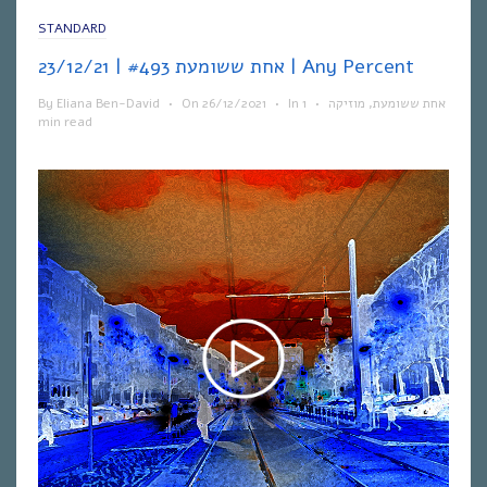
STANDARD
אחת ששומעת #493 | 23/12/21 | Any Percent
By
Eliana Ben-David
•
On
26/12/2021
•
In
1
•
מוזיקה
,
אחת ששומעת
min read