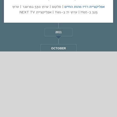
אפליקציית רדיו מהות החיים
| סלקום | ערוץ 530 בפרטנר | ערוץ
325 ב-Hot | ערוץ 71 ב-Yes | אפליקציית NEXT TV
2011
OCTOBER
STANDARD
אחת ששומעת #461 | 8/4/21 | La Ritournelle
By
Eliana Ben-David
•
On
08/04/2021
•
In
•
מוזיקה
,
אחת ששומעת
1 min read