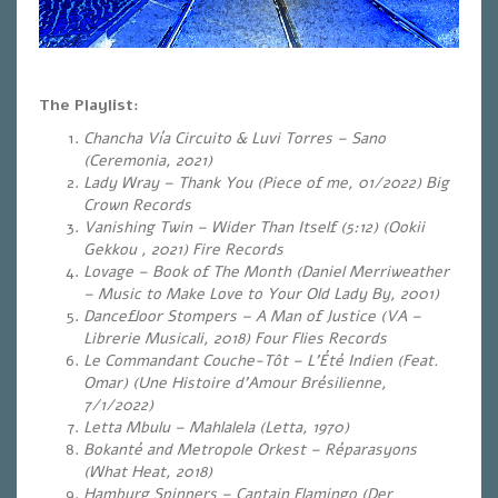
The Playlist:
Chancha Vía Circuito & Luvi Torres – Sano
(Ceremonia, 2021)
Lady Wray – Thank You (Piece of me, 01/2022) Big
Crown Records
Vanishing Twin – Wider Than Itself (5:12) (Ookii
Gekkou , 2021) Fire Records
Lovage – Book of The Month (Daniel Merriweather
– Music to Make Love to Your Old Lady By, 2001)
Dancefloor Stompers – A Man of Justice (VA –
Librerie Musicali, 2018) Four Flies Records
Le Commandant Couche-Tôt – L’Été Indien (Feat.
Omar) (Une Histoire d’Amour Brésilienne,
7/1/2022)
Letta Mbulu – Mahlalela (Letta, 1970)
Bokanté and Metropole Orkest – Réparasyons
(What Heat, 2018)
Hamburg Spinners – Captain Flamingo (Der