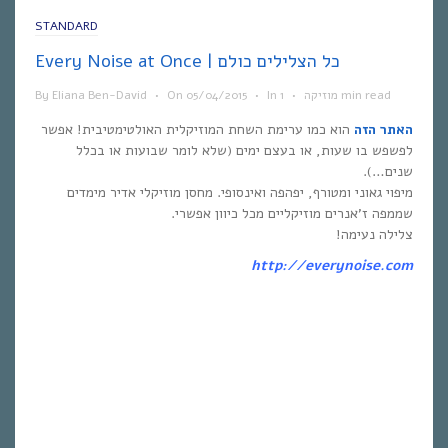
STANDARD
Every Noise at Once | כל הצלילים כולם
1 min read
מוזיקה
•
In
•
05/04/2015
On
•
Eliana Ben-David
By
האתר הזה
הוא כמו ערימת השחת המוזיקלית האולטימטיבית! אפשר
לפשפש בו שעות, או בעצם ימים (שלא לומר שבועות או בכלל
שנים…).
מיפוי גאוני ומטורף, יפהפה ואינסופי. מחסן מוזיקלי אדיר מימדים
שממפה ז’אנרים מוזיקליים מכל כיוון אפשרי.
צלילה נעימה!
http://everynoise.com