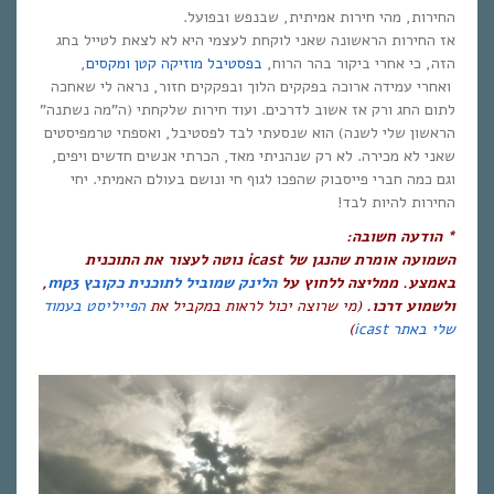
החירות, מהי חירות אמיתית, שבנפש ובפועל.
אז החירות הראשונה שאני לוקחת לעצמי היא לא לצאת לטייל בחג
הזה, כי אחרי ביקור בהר הרוח,
בפסטיבל מוזיקה קטן ומקסים
,
ואחרי עמידה ארוכה בפקקים הלוך ובפקקים חזור, נראה לי שאחכה
לתום החג ורק אז אשוב לדרכים. ועוד חירות שלקחתי (ה”מה נשתנה”
הראשון שלי לשנה) הוא שנסעתי לבד לפסטיבל, ואספתי טרמפיסטים
שאני לא מכירה. לא רק שנהניתי מאד, הכרתי אנשים חדשים ויפים,
וגם כמה חברי פייסבוק שהפכו לגוף חי ונושם בעולם האמיתי. יחי
החירות להיות לבד!
* הודעה חשובה:
השמועה אומרת שהנגן של
icast
נוטה לעצור את התוכנית
באמצע. ממליצה ללחוץ על
הלינק שמוביל לתוכנית כקובץ
mp3
,
ולשמוע דרכו.
(מי שרוצה יכול לראות במקביל את
הפייליסט בעמוד
שלי באתר
icast
)