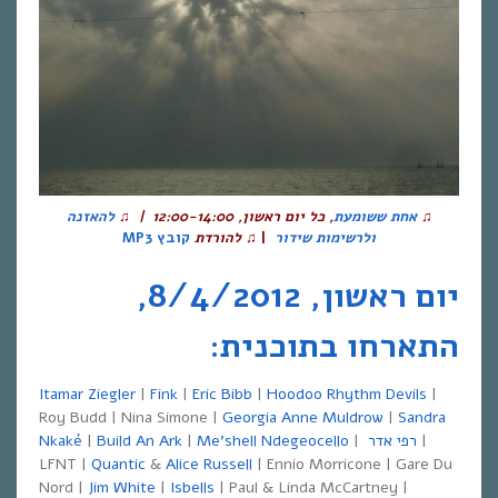
♫
אחת ששומעת
,
כל יום ראשון
, 12:00-14:00 |
♫
להאזנה
ולרשימות שידור
|
♫
להורדת
קובץ MP3
יום ראשון, 8/4/2012,
התארחו בתוכנית:
Itamar Ziegler
|
Fink
|
Eric Bibb
|
Hoodoo Rhythm Devils
|
Roy Budd | Nina Simone |
Georgia Anne Muldrow
|
Sandra
|
רפי אדר
|
Me’shell Ndegeocello
|
Build An Ark
|
Nkaké
LFNT |
Quantic
&
Alice Russell
| Ennio Morricone | Gare Du
Nord |
Jim White
|
Isbells
| Paul & Linda McCartney |