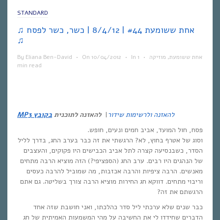
STANDARD
♫ אחת ששומעת #44 | 8/4/12 | כשר, כשר לפסח
♫
אחת ששומעת
,
מוזיקה
•
1
In
•
10/04/2012
On
•
Eliana Ben-David
By
min read
להאזנה ולרשימות שידור
|
להאזנה לתוכנית
בקובץ MP3
פסח, חול המועד, אביב חמים ונעים, חופש.
וסוג של אטרף בחוץ, לא? הרגשתי את זה כבר בערב החג, בדרך לליל
הסדר, כשבנסיעה קצרה לתל אביב הכבישים היו פקוקים, והעצבים
של הנהגים היו רבים. ערב החג (הספציפי?) הזה מוציא הרבה מתחים
מאנשים. הרבה ציפיות והרבה אכזבות, מה שמוביל להרבה כעסים
וריבוי מתחים. דווקא חג החירות מוציא הרבה צורך בשליטה. גם אתם
הרגשתם את זה?
כבר שנים שלא ערכתי ליל סדר כהלכתו, ואני חושבת שזה אחד
הדברים שחידדו לי את החשיבה על מהי המשמעות האמיתית של חג