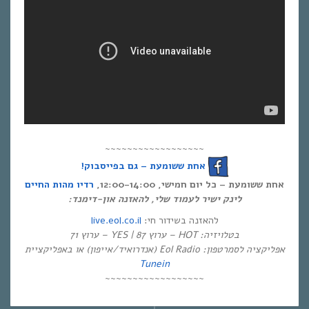
~~~~~~~~~~~~~~~~~~
אחת ששומעת – גם בפייסבוק!
אחת ששומעת – כל יום חמישי, 12:00-14:00,
רדיו מהות החיים
לינק ישיר לעמוד שלי, להאזנה און-דימנד:
live.eol.co.il
להאזנה בשידור חי:
בטלויזיה: HOT – ערוץ 87 | YES – ערוץ 71
אפליקציה לסמרטפון: Eol Radio (אנדרואיד/אייפון) או באפליקציית
Tunein
~~~~~~~~~~~~~~~~~~