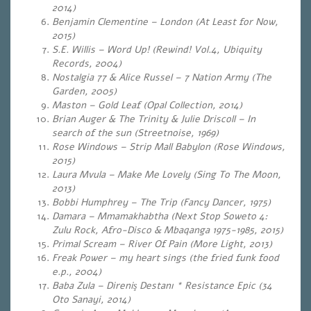
2014)
Benjamin Clementine – London (At Least for Now,
2015)
S.E. Willis – Word Up! (Rewind! Vol.4, Ubiquity
Records, 2004)
Nostalgia 77 & Alice Russel – 7 Nation Army (The
Garden, 2005)
Maston – Gold Leaf (Opal Collection, 2014)
Brian Auger & The Trinity & Julie Driscoll – In
search of the sun (Streetnoise, 1969)
Rose Windows – Strip Mall Babylon (Rose Windows,
2015)
Laura Mvula – Make Me Lovely (Sing To The Moon,
2013)
Bobbi Humphrey – The Trip (Fancy Dancer, 1975)
Damara – Mmamakhabtha (Next Stop Soweto 4:
Zulu Rock, Afro-Disco & Mbaqanga 1975-1985, 2015)
Primal Scream – River Of Pain (More Light, 2013)
Freak Power – my heart sings (the fried funk food
e.p., 2004)
Baba Zula – Direniş Destanı * Resistance Epic (34
Oto Sanayi, 2014)