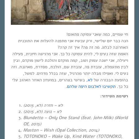
חי שמיים, כמה שאני עסוקה פתאום!
הנה כבר יום שלישי, ורק עכשיו אני מתפנה להעלות את התוכנית
האחרונה לבלוג. מה זה פה? איך זה קרה?
האמת שזה נעים לי, להית עסוקה כל כך. אני מרגישה חיונית, פעילה
ויעילה, אני ישנה עמוק וטוב, קמה מוקדם והולכת לישון מוקדם, ובין
לבין מתעמלת, עובדת פה, עובדת שם, הולכת, מסדרת, מארגנת. וזה
נעים לי. ואפילו מבלה יותר מהרגיל, שזה בכלל מדהים. למשל,
בהופעת הבכורה של
לא
, בשישי בצהרים, במועדון האזור האהוב עלי
.
תקשיבו לאלבום היפה שלהם
כל כך.
רשימת השידור:
(לא – חזרה
(לא, 2015
(לא – נועה
(לא, 2015
Blundetto – Only One Stand (feat. John Milk) (World
Of, 2015)
Maston – Wish (Opal Collection, 2014)
TOTONOKO – Wake Up, Kind Water (TOTONOKO,