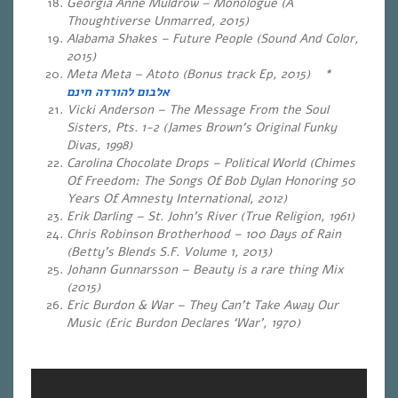
Georgia Anne Muldrow – Monologue (A
Thoughtiverse Unmarred, 2015)
Alabama Shakes – Future People (Sound And Color,
2015)
Meta Meta – Atoto (Bonus track Ep, 2015)
*
אלבום להורדה חינם
Vicki Anderson – The Message From the Soul
Sisters, Pts. 1-2 (James Brown’s Original Funky
Divas, 1998)
Carolina Chocolate Drops – Political World (Chimes
Of Freedom: The Songs Of Bob Dylan Honoring 50
Years Of Amnesty International, 2012)
Erik Darling – St. John’s River (True Religion, 1961)
Chris Robinson Brotherhood – 100 Days of Rain
(Betty’s Blends S.F. Volume 1, 2013)
Johann Gunnarsson – Beauty is a rare thing Mix
(2015)
Eric Burdon & War – They Can’t Take Away Our
Music (Eric Burdon Declares ‘War’, 1970)