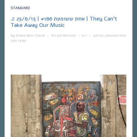
STANDARD
♫ אחת ששומעת #186 | 25/6/15 | They Can’t
Take Away Our Music
By
Eliana Ben-David
•
On
30/06/2015
•
In
1
•
מוזיקה
,
אחת ששומעת
min read