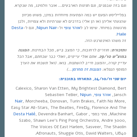
וגם בזה שבפנים, וגם חגיגות הארבעים… אובר וולמינג, מה שנקרא.
בפלייליסט הפעם יש כמה הפתעות מיוחדות במינן, פשוט מכיוון
שהגעתי אליהן (או הן אלי) בדרכים לא שגרתיות ולא צפויות, ולכן
מרגשות במיוחד. שימו לב ל
אוהד צופי
ול-
Nipun Nair
, וגם ל-
Desta
.
Haile
זה משהו האינטרנט הזה.
ותזכורת:
חוזרים לרחובות, כי המצב בּיש, מכל הבחינות.
הפגנה
במוצ”ש 29/10.
אתם אולי עייפים, ואולי כבר שכחתם, אבל הכל
עדיין קורה, והמצב חייב להשתנות. בואו. (ואל תשכחו את הערך
המוסף הנפלא:
הפגנות זה מחרמן
…
)
יום שני 24/10/11, התארחו בתוכנית:
Calexico, Sharon Van Etten, My Brightest Diamond, Bert
Jansch,
אוהד צופי
, Sebastien Tellier,
Nipun
Nair
, Morcheeba, Donovan, Turin Brakes, Faith No More,
Easy Star All-Stars, The Beatles, Firefly, Florence And The
Machine, מתי כספי ,
, Devendra Banhart, Gabor
Desta Hailé
Szabo, Shawn Lee’s Ping Pong Orchestra, Andre 3000,
The Voices Of East Harlem, Sasveer, The Shaolin
Afronauts, Shuggie Otis, David Walters, UB40.