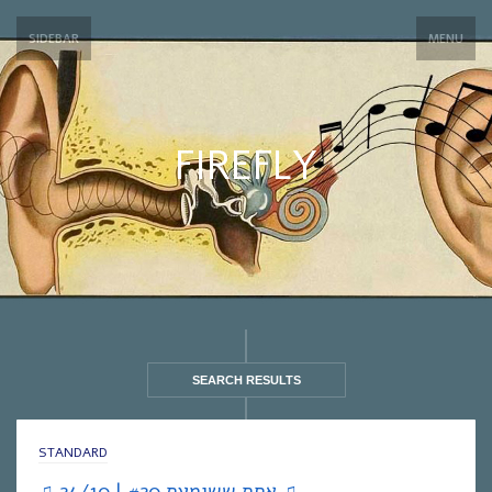
SIDEBAR
MENU
FIREFLY
SEARCH RESULTS
STANDARD
♫ אחת ששומעת #20 | 24/10 ♫