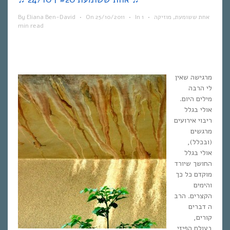
אחת ששומעת
,
מוזיקה
•
1
In
•
25/10/2011
On
•
Eliana Ben-David
By
min read
מרגישה שאין
לי הרבה
מילים היום.
אולי בגלל
ריבוי אירועים
מרגשים
(ובכלל),
אולי בגלל
החושך שיורד
מוקדם כל כך
והימים
הקצרים. הרב
ה דברים
קורים,
בעולם הפיזי