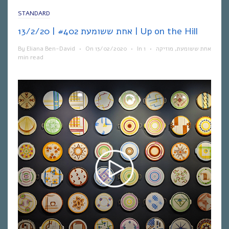
STANDARD
אחת ששומעת #402 | 13/2/20 | Up on the Hill
By
Eliana Ben-David
•
On
13/02/2020
•
In
1
•
מוזיקה
,
אחת ששומעת
min read