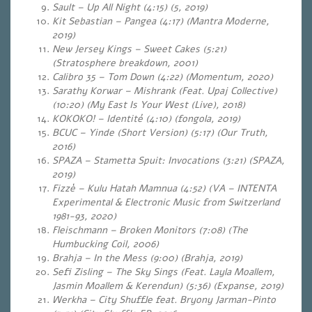
Sault – Up All Night (4:15) (5, 2019)
Kit Sebastian – Pangea (4:17) (Mantra Moderne,
2019)
New Jersey Kings – Sweet Cakes (5:21)
(Stratosphere breakdown, 2001)
Calibro 35 – Tom Down (4:22) (Momentum, 2020)
Sarathy Korwar – Mishrank (Feat. Upaj Collective)
(10:20) (My East Is Your West (Live), 2018)
KOKOKO! – Identité (4:10) (fongola, 2019)
BCUC – Yinde (Short Version) (5:17) (Our Truth,
2016)
SPAZA – Stametta Spuit: Invocations (3:21) (SPAZA,
2019)
Fizzè – Kulu Hatah Mamnua (4:52) (VA – INTENTA
Experimental & Electronic Music from Switzerland
1981-93, 2020)
Fleischmann – Broken Monitors (7:08) (The
Humbucking Coil, 2006)
Brahja – In the Mess (9:00) (Brahja, 2019)
Sefi Zisling – The Sky Sings (Feat.
Layla Moallem,
Jasmin Moallem & Kerendun) (5:36) (Expanse, 2019)
Werkha – City Shuffle feat. Bryony Jarman-Pinto