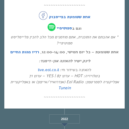
~~~~~~~~~~~~~~~~~~
אחת ששומעת בפייסבוק
וגם ב
ספוטיפיי
* אם אהבתם את התוכנית, אתם מוזמנים מכל הלב להכין פלייסליסט
ספוטיפיי!
אחת ששומעת – כל יום חמישי, 12:00-14:00,
רדיו מהות החיים
לינק ישיר להאזנה און-דימנד:
live.eol.co.il
להאזנה בשידור חי:
בטלויזיה: HOT – ערוץ 87 | YES – ערוץ 71
אפליקציה לסמרטפון: Eol Radio (אנדרואיד/אייפון) או באפליקציית
Tunein
~~~~~~~~~~~~~~~~~~
2022