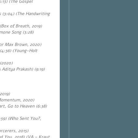
3:13) (The Gospel
 (3:04) (
The Handwriting
(Box of Breath, 2019)
mone Song (3:28)
 for Max Brown, 2020)
(4:36) (Young-Holt
 (2020)
 Aditya Prakash) (9:19)
2019)
 (Momentum, 2020)
rt, Go to Heaven (6:38)
7:59) (Who Sent You?,
orcerers, 2015)
nd You, 2018) (VA – Kraut