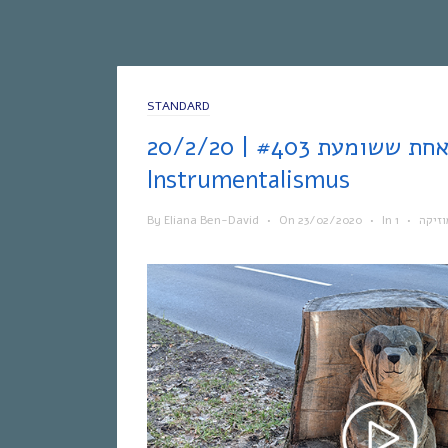
STANDARD
אחת ששומעת #403 | 20/2/20 |
Instrumentalismus
By
Eliana Ben-David
•
On
23/02/2020
•
In
•
וזיקה