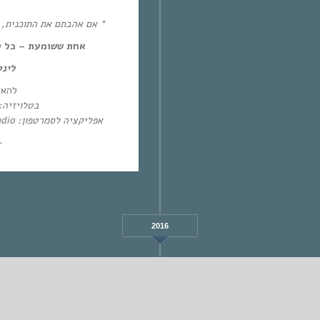
אם אהבתם את התוכנית, את!
אחת ששומעת – כל יום חמיש,
לינ:
להא:
בטלו: HOT – ערוץ 87 | YES – ערוץ 71
אפליקציה לסמרטפון: Eol Radio (אנדרואיד/אייפון) או באפליקציית
~
2016
AUGUST