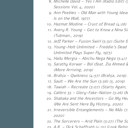
Michelle David – Yes I Am (Radio Edit) (
Sessions Vol. 4, 2020)
Ann Peebles – Old Man with Young Ideas
Is on the Wall, 1977)
Hazmat Modine – Crust of Bread (4:26)
Avery R. Young – Get to Know a Nina Si
(Tubman., 2019)
Jeff Parker – Fusion Swirl (5:32) (Suite
Young-Holt Unlimited – Freddie’s Dead 
Unlimited Plays Super Fly, 1973)
Hailu Mergia – Abichu Nega Nega (5:41)
Sarathy Korwar – Bol (feat. Zia Ahmed &
(More Arriving, 2019)
Brahja – Qwikness (4:57) (Brahja, 2019).
Sault – We Are the Sun (3:56) (5, 2019)
Tawiah – Recreate (3:07) (Starts Again, 
Calibro 35 – Glory-Fake-Nation (3:26)
Shabaka and the Ancestors – Go My Hea
(We Are Sent Here By History, 2020)
Irreversible Entanglements – No Más (
2020)
The Sorcerers – Arid Plain (3:27) (The S
A.R. – Dick Schaffrath (4:31) (Look Behi