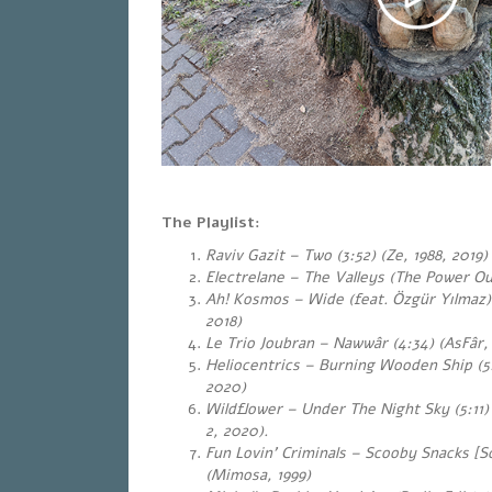
The Playlist:
Raviv Gazit – Two (3:52) (Ze, 1988, 2019
Electrelane – The Valleys (The Power O
Ah! Kosmos – Wide (feat. Özgür Yılmaz)
2018)
Le Trio Joubran – Nawwâr (4:34) (AsFâr, 
Heliocentrics – Burning Wooden Ship (5:
2020)
Wildflower – Under The Night Sky (5:1
2, 2020).
Fun Lovin’ Criminals – Scooby Snacks [S
(Mimosa, 1999)