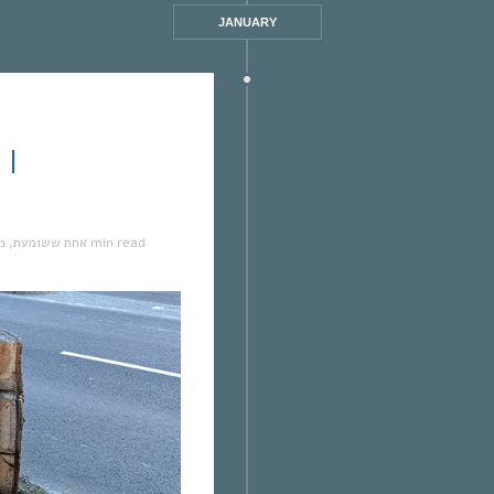
JANUARY
מ
,
אחת ששומעת
1 min read