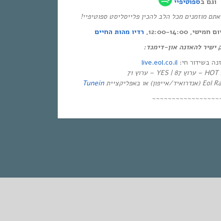
וגם ב
ספוטיפיי
* ם מוזמנים מכל הלב להכין פלייסליסט ספוטיפיי
י, 12:00-14:00
רדיו מהות החיים
ק ישיר להאזנה און-דימנד
live.eol.co.il
זנה בשידור חי
יזיה
Tunein
~~~~~~~~~~~~~~~~~