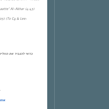
aatte’ Al-Akhar (4:43)
05) (To Cy & Lee:
כדאי להגביר את הוולי.
~
אחת