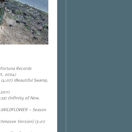
) Fortuna Records
ut, 2004)
 (4:07) (Beautiful Swamp,
2011)
39) (Infinity of Now,
1) (WILDFLOWER – Season
chmoove Version] (3:21)