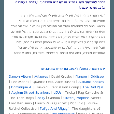
נבחר להמשיך ישר בנתיב או שנפנה הצידה.” (ללכת בעקבות
הלב, סוזנה טמרו)
“לא רוצה (עוד) חתול, אין לי כוח, ואין לי סבלנות, ולא רוצה
מחוייבות, ולא ולא…” – כל התירוצים והסיבות בעולם חלפו לי
בראש. כמה קל להתעלם מעוד גור חתולים קטן ומורעב. עוד יום אחד
והיא הרי היתה נודמת, לנצח. כמה קל להתעלם ממצוקה של אחרים,
לא להתקרב כששומעים עליה, לא לראות את הכאב מקרוב. או אולי
כמה קל להכנע למצוקות שלי – יש לי מספיק צרות גם ככה, לא?
אבל איזה כייף זה לומר ‘כן’. ברגע שהכנסתי אותה אלי, עם כל
האחריות וטרדה, כמה היא גורמת לי לצחוק בקול רם, כמה שמחה!
יום ראשון,
20/5/2012,
התארחו בתוכנית:
Damon Albarn
|
Milagres
| David Crosby |
Flanger
|
Oddisee
| Lee Moses | Quantic Feat. Alice Russell |
Alabama Shakes
|
Dominique A.
| Har-You Percussion Group |
The Bad Plus
|
Asylum Street Spankers
|
dEUs
| Tricky | Ray Camacho &
The Tear Drops |
2013
| Caribou |
Clutchy Hopkins
Meets
Lord Kenjamin | Enrico Rava Quintet | אבי בללי | Toure-
Raichel Collective |
Fujiya And Miyagi
| The daughters of
Eve | Madboojah Project |
Polyrhythmics
| Bread & Butter