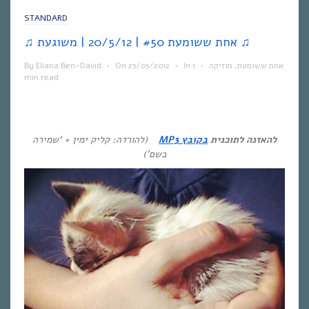
STANDARD
♫ אחת ששומעת #50 | 20/5/12 | משוגעת ♫
אחת ששומעת
,
מוזיקה
•
1
In
•
23/05/2012
On
•
Eliana Ben-David
By
min read
להאזנה לתוכנית
בקובץ MP3
(להורדה: קליק ימין + ‘שמירה
בשם’)