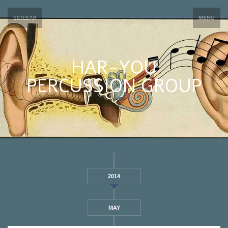
SIDEBAR
MENU
HAR-YOU
PERCUSSION GROUP
2014
MAY