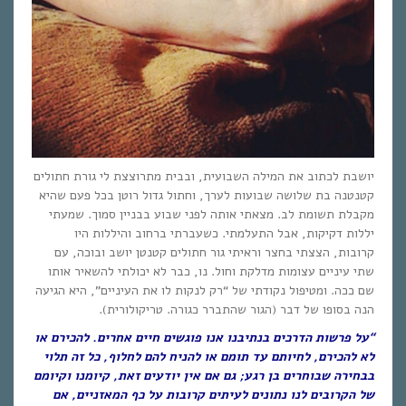
יושבת לכתוב את המילה השבועית, ובבית מתרוצצת לי גורת חתולים
קטנטנה בת שלושה שבועות לערך, וחתול גדול רוטן בכל פעם שהיא
מקבלת תשומת לב. מצאתי אותה לפני שבוע בבניין סמוך. שמעתי
יללות דקיקות, אבל התעלמתי. כשעברתי ברחוב והיללות היו
קרובות, הצצתי בחצר וראיתי גור חתולים קטנטן יושב ובוכה, עם
שתי עיניים עצומות מדלקת וחול. נו, כבר לא יכולתי להשאיר אותו
שם ככה. ומטיפול נקודתי של “רק לנקות לו את העיניים”, היא הגיעה
הנה בסופו של דבר (הגור שהתברר כגורה. טריקולורית).
“על פרשות הדרכים בנתיבנו אנו פוגשים חיים אחרים. להכירם או
לא להכירם, לחיותם עד תומם או להניח להם לחלוף, כל זה תלוי
בבחירה שבוחרים בן רגע; גם אם אין יודעים זאת, קיומנו וקיומם
של הקרובים לנו נתונים לעיתים קרובות על כף המאזניים, אם