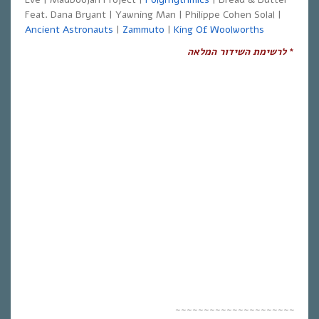
Feat. Dana Bryant | Yawning Man | Philippe Cohen Solal |
Ancient Astronauts
|
Zammuto
|
King Of Woolworths
*
לרשימת השידור
המלא
ה
~~~~~~~~~~~~~~~~~~~~~