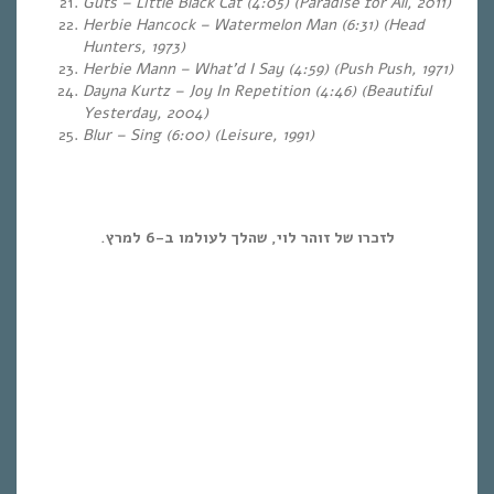
Guts – Little Black Cat (4:05) (Paradise for All, 2011)
Herbie Hancock – Watermelon Man (6:31) (Head
Hunters, 1973)
Herbie Mann – What’d I Say (4:59) (Push Push, 1971)
Dayna Kurtz – Joy In Repetition (4:46) (Beautiful
Yesterday, 2004)
Blur – Sing (6:00) (Leisure, 1991)
.
לזכרו של זוהר לוי, שהלך לעולמו ב-6 למרץ