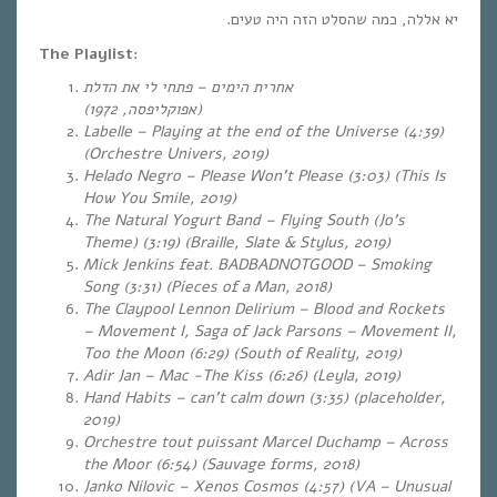
יא אללה, כמה שהסלט הזה היה טעים.
The Playlist:
אחרית הימים – פתחי לי את הדלת
(אפוקליפסה, 1972)
Labelle – Playing at the end of the Universe (4:39)
(Orchestre Univers, 2019)
Helado Negro – Please Won’t Please (3:03) (This Is
How You Smile, 2019)
The Natural Yogurt Band – Flying South (Jo’s
Theme) (3:19) (Braille, Slate & Stylus, 2019)
Mick Jenkins feat. BADBADNOTGOOD – Smoking
Song (3:31) (Pieces of a Man, 2018)
The Claypool Lennon Delirium – Blood and Rockets
– Movement I, Saga of Jack Parsons – Movement II,
Too the Moon (6:29) (South of Reality, 2019)
Adir Jan – Mac -The Kiss (6:26) (Leyla, 2019)
Hand Habits – can’t calm down (3:35) (placeholder,
2019)
Orchestre tout puissant Marcel Duchamp – Across
the Moor (6:54) (Sauvage forms, 2018)
Janko Nilovic – Xenos Cosmos (4:57) (VA – Unusual