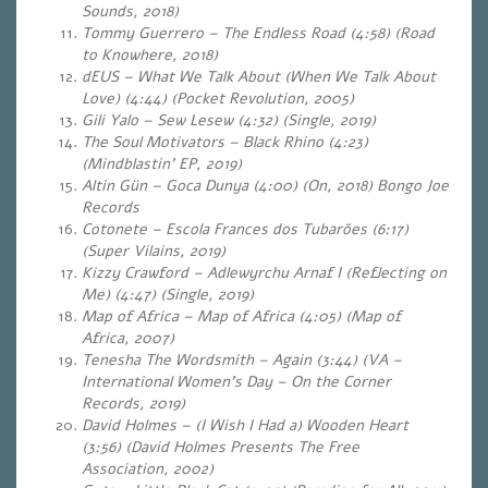
Sounds, 2018)
Tommy Guerrero – The Endless Road (4:58) (Road
to Knowhere, 2018)
dEUS – What We Talk About (When We Talk About
Love) (4:44) (Pocket Revolution, 2005)
Gili Yalo – Sew Lesew (4:32) (Single, 2019)
The Soul Motivators – Black Rhino (4:23)
(Mindblastin’ EP, 2019)
Altin Gün – Goca Dunya (4:00)
(On, 2018) Bongo Joe
Records
Cotonete – Escola Frances dos Tubarões (6:17)
(Super Vilains, 2019)
Kizzy Crawford – Adlewyrchu Arnaf I (Reflecting on
Me) (4:47) (Single, 2019)
Map of Africa – Map of Africa (4:05) (Map of
Africa, 2007)
Tenesha The Wordsmith – Again (3:44) (VA –
International Women’s Day – On the Corner
Records, 2019)
David Holmes – (I Wish I Had a) Wooden Heart
(3:56) (David Holmes Presents The Free
Association, 2002)