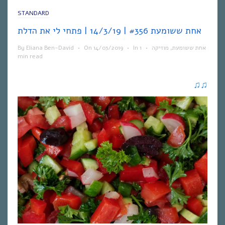
STANDARD
אחת ששומעת #356 | 14/3/19 | פתחי לי את הדלת
By
Eliana Ben-David
•
On
14/03/2019
•
In
1
•
מוזיקה
,
אחת ששומעת
min read
♫
♫