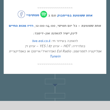
~~~~~~~~~~~~~~~~~~
אחת ששומעת בפייסבוק
וגם ב
ספוטיפיי
אחת ששומעת – כל יום חמישי, 12:00-14:00,
רדיו מהות החיים
לינק ישיר להאזנה און-דימנד:
live.eol.co.il
להאזנה בשידור חי:
בטלויזיה: HOT – ערוץ 87 | YES – ערוץ 71
אפליקציה לסמרטפון: Eol Radio (אנדרואיד/אייפון) או באפליקציית
Tunein
~~~~~~~~~~~~~~~~~~