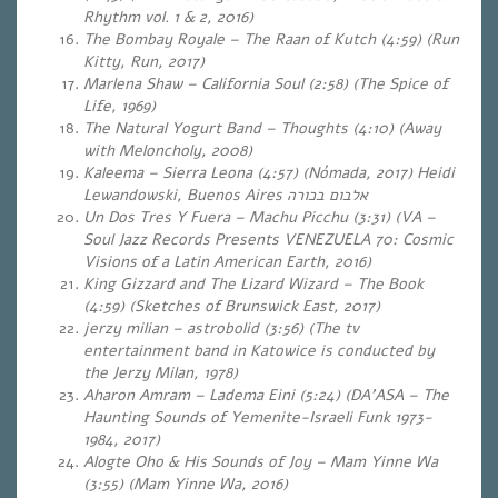
Rhythm vol. 1 & 2, 2016)
The Bombay Royale – The Raan of Kutch (4:59) (Run
Kitty, Run, 2017)
Marlena Shaw – California Soul (2:58)
(The Spice of
Life, 1969)
The Natural Yogurt Band – Thoughts (4:10) (Away
with Meloncholy, 2008)
Kaleema – Sierra Leona (4:57) (Nómada, 2017) Heidi
Lewandowski, Buenos Aires
אלבום בכורה
Un Dos Tres Y Fuera – Machu Picchu (3:31) (VA –
Soul Jazz Records Presents VENEZUELA 70: Cosmic
Visions of a Latin American Earth, 2016)
King Gizzard and The Lizard Wizard – The Book
(4:59) (Sketches of Brunswick East, 2017)
jerzy milian – astrobolid (3:56) (The tv
entertainment band in Katowice is conducted by
the Jerzy Milan, 1978)
Aharon Amram – Ladema Eini (5:24)
(DA’ASA – The
Haunting Sounds of Yemenite-Israeli Funk 1973-
1984, 2017)
Alogte Oho & His Sounds of Joy – Mam Yinne Wa
(3:55) (Mam Yinne Wa, 2016)