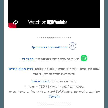
~~~~~~~~~~~~~~~~~~
אחת ששומעת בפייסבוק!
.
כתבו לי
רוצים גם פלייליסט בספוטיפיי?
אחת ששומעת – כל יום חמישי, 12:00-14:00,
רדיו מהות החיים
לינק ישיר להאזנה און-דימנד:
live.eol.co.il
להאזנה בשידור חי:
בטלויזיה: HOT – ערוץ 87 | YES – ערוץ 71
אפליקציה לסמרטפון: Eol Radio (אנדרואיד/אייפון) או באפליקציית
Tunein
~~~~~~~~~~~~~~~~~~