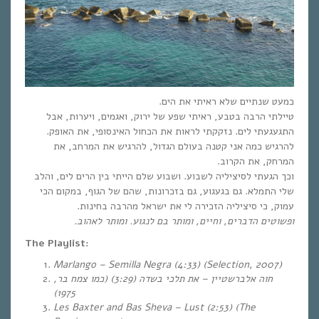
כמעט שנתיים שלא ראיתי את הים.
טיילתי הרבה בטבע, ראיתי שפע של ירוק, ואגמים, ויערות, אבל
התגעגעתי לים. נזקקתי לראות את הכחול האינסופי, את האופק.
להרגיש כמה אני קטנה בעולם הגדול, להרגיש את המרחב, את
המרחק, את הקרוב.
וכך הגעתי לסיציליה לשבוע. ושבוע שלם הייתי בין הרים לים, והלב
שלי התמלא. גם בגעגוע, גם בזכרונות, שהם של הגוף, במקום הכי
עמוק, כי סיציליה הזכירה לי את ישראל מהרבה בחינות.
ופשוטים הדברים, וחיים, ומותר בם לנגוע. ומותר לאהוב.
The Playlist:
Marlango – Semilla Negra (4:33)
(Selection, 2007)
כמו צמח בר,
(
(3:29)
חוה אלברשטיין – את תלכי בשדה
)
1975
Les Baxter and Bas Sheva – Lust (2:53)
(The