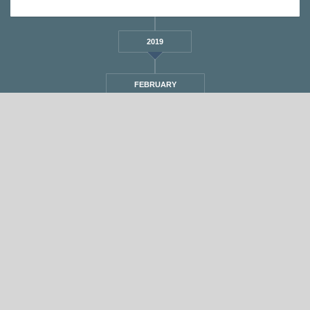
2019
FEBRUARY
STANDARD
אחת ששומעת #297 | 7/12/17 | Justice
By
Eliana Ben-David
•
On
07/12/2017
•
In
1
•
מוזיקה
,
אחת ששומעת
min read
♫
♫