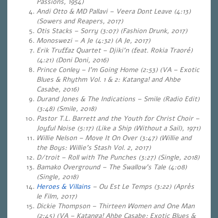
Passions, 1954)
Andi Otto & MD Pallavi – Veera Dont Leave (4:13)
(Sowers and Reapers, 2017)
Otis Stacks – Sorry (3:07) (Fashion Drunk, 2017)
Monoswezi – A Je (4:32) (A Je, 2017)
Erik Truffaz Quartet – Djiki’n (feat. Rokia Traoré)
(4:21) (Doni Doni, 2016)
Prince Conley – I’m Going Home (2:53) (VA – Exotic
Blues & Rhythm Vol. 1 & 2: Katanga! and Ahbe
Casabe, 2016)
Durand Jones & The Indications – Smile (Radio Edit)
(3:48) (Smile, 2018)
Pastor T.L. Barrett and the Youth for Christ Choir –
Joyful Noise (5:17) (Like a Ship (Without a Sail), 1971)
Willie Nelson – Move It On Over (3:47) (Willie and
the Boys: Willie’s Stash Vol. 2, 2017)
D/troit – Roll with The Punches (3:27) (Single, 2018)
Bamako Overground – The Swallow’s Tale (4:08)
(Single, 2018)
Heroes & Villains
– Ou Est Le Temps (3:22) (Après
le Film, 2017)
Dickie Thompson – Thirteen Women and One Man
(2:45) (VA – Katanga! Ahbe Casabe; Exotic Blues &