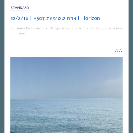
STANDARD
אחת ששומעת #307 | 22/2/18 | Horizon
By
Eliana Ben-David
•
On
25/02/2018
•
In
1
•
מוזיקה
,
אחת ששומעת
min read
♫
♫