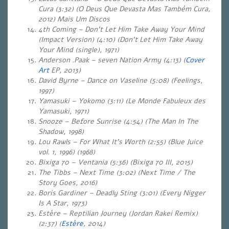
Cura (3:32) (O Deus Que Devasta Mas Também Cura,
2012) Mais Um Discos
4th Coming – Don’t Let Him Take Away Your Mind
(Impact Version) (4:10) (Don’t Let Him Take Away
Your Mind (single), 1971)
Anderson .Paak – seven Nation Army (4:13) (
Cover
Art
EP, 2013)
David Byrne – Dance on Vaseline (5:08) (Feelings,
1997)
Yamasuki – Yokomo (3:11) (Le Monde Fabuleux des
Yamasuki, 1971)
Snooze – Before Sunrise (4:54) (The Man In The
Shadow, 1998)
Lou Rawls – For What It’s Worth (2:55) (Blue Juice
vol. 1, 1996) (1968)
Bixiga 70 – Ventania (5:36) (Bixiga 70 III, 2015)
The Tibbs – Next Time (3:02) (Next Time / The
Story Goes, 2016)
Boris Gardiner – Deadly Sting (3:01) (Every Nigger
Is A Star, 1973)
Estère – Reptilian Journey (Jordan Rakei Remix)
(2:37) (
Estère
, 2014)