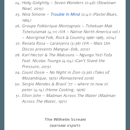
Holly Golightly – Seven Wonders (2:46) (Slowtown
Now!, 2015)
Nina Simone –
Trouble In Mind
(2:41) (Pastel Blues,
1964)
Groupe Folklorique Montagnais – Tshekuan Mak
Tshetutamak (4:11) (VA – Native North America vol.1
– Aboriginal Folk, Rock & Country 1966-1985, 2014)
Renata Rosa – Laranjeira (3:38) (VA – Mais Um
Discos presents Mangue-folk, 2012)
Karl Hector & The Malcouns – Ngunga Yeti Fofa
Feat. Nicolas Tounga (4:04) (Can’t Stand the
Pressure, 2015)
Count Ossie – No Night in Zion (3:56) (Tales of
Mozambique, 1975) (Remastered 2016)
Sergio Mendes & Brasil ‘77 – where to now st.
peter (4:14) (Home Cooking, 1976)
Elton John – Madman Across The Water (Madman
Across The Water, 1971)
The Wilhelm Scream
(למקרה שתהיתם)