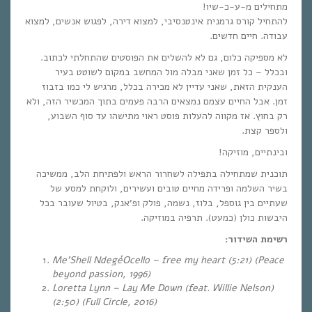
מתחילים מ-ע-כ-שיו!
להתחיל קורס גרמנית אינטנסיבי, למצוא דירה, לפגוש אנשים, למצוא
עבודה. חיים חדשים.
לא מספיקה כלום, גם לא להשלים את הפוסטים שהתחלתי לכתוב.
ובכלל – כל זמן שאני מבלה מול המחשב במקום לשוטט בעיר
הענקית הזאת, שאני עדיין לא מכירה בכלל, מרגיש לי כמו בזבוז
זמן. אבל החיים עצמם נמצאים הרבה פעמים בתוך המכשיר הזה, ולא
רק בחוץ. אז מקווה להעלות פוסט ראוי מתישהו עד סוף השבוע,
ולספר קצת.
ובינתיים, מוזיקה!
תוכנית שמתחילה בתפילה לשחרור הראש ולפתיחת הלב, ממשיכה
בשיר השלמה ופרידה מחיים טובים ועשירים, ולוקחת למסע של
שעתיים בין גוספל, בלוז, נשמה, פולק ופ’אנק, בטיול שעובר בכל
היבשות כולן (כמעט). תרפיה במוזיקה.
רשימת השידור:
Me’Shell NdegéOcello – free my heart (5:21) (Peace
beyond passion, 1996)
Loretta Lynn – Lay Me Down (feat. Willie Nelson)
(2:50) (Full Circle, 2016)