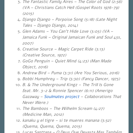
The Fantastic Family Aires – The Color of God (2:56)
(VA – Christians Catch Hell (Gospel Roots 1976-79)
(2015)
Django Django – Porpoise Song (5:18) (Late Night
Tales – Django Django, 2014)
Glen Adams – You Can’t Hide Love (3:05) (VA –
Jamaica Funk – Original Jamaican Funk and Soul 45s,
2007)
Creative Source – Magic Carpet Ride (3:13)
(Creative Source, 1972)
GoGo Penguin – Quiet Mind (4:23) (Man Made
Object, 2016)
Andrew Bird – Puma (3:31) (Are You Serious, 2016)
Bobbi Humphrey – Trip (5:30) (Fancy Dancer, 1975)
B. & The Underground Kingz – The Trill Is Gone
feat. Mr. 3-2 & Ronnie Spencer (6:11) (Amerigo
Gazaway –
Soulmates project
–
Collaborations That
Never Were.)
The Bamboos – The Wilhelm Scream (4:27)
(Medicine Man, 2012)
kanaku y el tigre – si te mueres manana (3:52)
(Quema, Quema, Quema, 2015)
Lucas Santtana – O Deus Que Devasta Mas Também