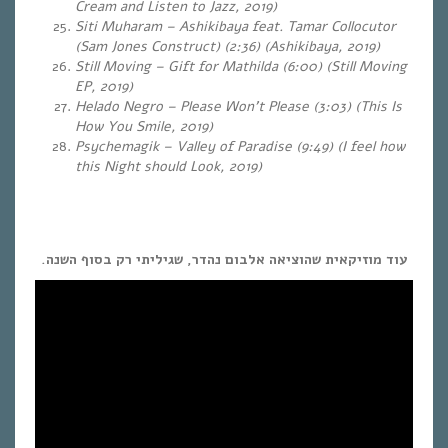
Cream and Listen to Jazz, 2019)
Siti Muharam – Ashikibaya feat. Tamar Collocutor
(Sam Jones Construct) (2:36) (Ashikibaya, 2019)
Still Moving – Gift for Mathilda (6:00) (Still Moving
EP, 2019)
Helado Negro – Please Won’t Please (3:03) (This Is
How You Smile, 2019)
Psychemagik – Valley of Paradise (9:49) (I feel how
this Night should Look, 2019)
עוד מוזיקאית שהוציאה אלבום נהדר, שג
יליתי רק בסוף השנה.