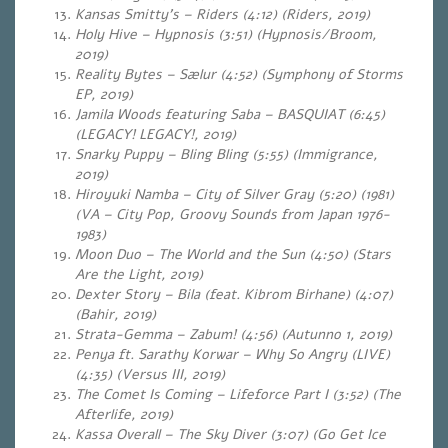
Kansas Smitty’s – Riders (4:12) (Riders, 2019)
Holy Hive – Hypnosis (3:51) (Hypnosis/Broom,
2019)
Reality Bytes – Sælur (4:52) (Symphony of Storms
EP, 2019)
Jamila Woods featuring Saba – BASQUIAT (6:45)
(LEGACY! LEGACY!, 2019)
Snarky Puppy – Bling Bling (5:55) (Immigrance,
2019)
Hiroyuki Namba – City of Silver Gray (5:20) (1981)
(VA – City Pop, Groovy Sounds from Japan 1976-
1983)
Moon Duo – The World and the Sun (4:50) (Stars
Are the Light, 2019)
Dexter Story – Bila (feat. Kibrom Birhane) (4:07)
(Bahir, 2019)
Strata-Gemma – Zabum! (4:56) (Autunno 1, 2019)
Penya ft. Sarathy Korwar – Why So Angry (LIVE)
(4:35) (Versus III, 2019)
The Comet Is Coming – Lifeforce Part I (3:52) (The
Afterlife, 2019)
Kassa Overall – The Sky Diver (3:07) (Go Get Ice