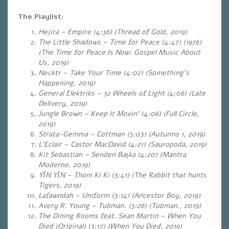
The Playlist:
Hejira – Empire (4:36) (Thread of Gold, 2019)
The Little Shadows – Time for Peace (4:47)
(1976)
(The Time for Peace Is Now: Gospel Music About
Us,
2019
)
Necktr – Take Your Time (4:02) (Something’s
Happening, 2019)
General Elektriks – 32 Wheels of Light (4:06) (Late
Delivery, 2019)
Jungle Brown – Keep It Movin’ (4:06) (Full Circle,
2019)
Strata-Gemma – Cottman (5:03) (Autunno 1, 2019)
L’Eclair – Castor MacDavid (4:21) (Sauropoda, 2019)
Kit Sebastian – Senden Başka (4:20) (Mantra
Moderne, 2019)
YĪN YĪN – Thom Ki Ki (3:41) (The Rabbit that hunts
Tigers, 2019)
Lafawndah – Uniform (3:14) (Ancestor Boy, 2019)
Avery R. Young – Tubman. (3:26) (Tubman., 2019)
The Dining Rooms feat. Sean Martin – When You
Died (Original) (3:17) (When You Died, 2019)