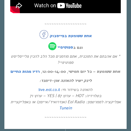
~~~~~~~~~~~~~~~~~~
אחת ששומעת בפייסבוק
וגם ב
ספוטיפיי
* אם אהבתם את התוכנית, אתם מוזמנים מכל הלב להכין פלייסליסט
ספוטיפיי!
אחת ששומעת – כל יום חמישי, 12:00-14:00,
רדיו מהות החיים
לינק ישיר להאזנה און-דימנד:
live.eol.co.il
להאזנה בשידור חי:
בטלויזיה: HOT – ערוץ 87 | YES – ערוץ 71
אפליקציה לסמרטפון: Eol Radio (אנדרואיד/אייפון) או באפליקציית
Tunein
~~~~~~~~~~~~~~~~~~