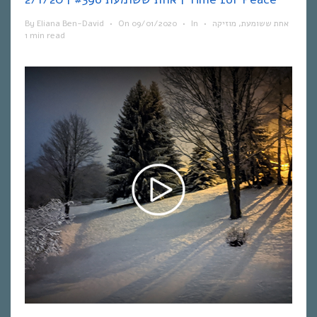
By
Eliana Ben-David
•
On
09/01/2020
•
In
•
מוזיקה
,
אחת ששומעת
1 min read