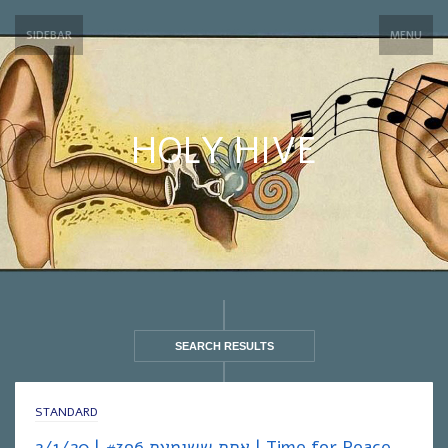
SIDEBAR
MENU
HOLY HIVE
SEARCH RESULTS
STANDARD
אחת ששומעת #396 | 2/1/20 | Time for Peace