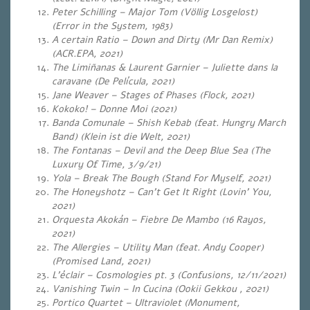
Peter Schilling – Major Tom (Völlig Losgelost)
(Error in the System, 1983)
A certain Ratio – Down and Dirty (Mr Dan Remix)
(ACR.EPA, 2021)
The Limiñanas & Laurent Garnier – Juliette dans la
caravane (De Película, 2021)
Jane Weaver – Stages of Phases (Flock, 2021)
Kokoko! – Donne Moi (2021)
Banda Comunale – Shish Kebab (feat.
Hungry March
Band) (Klein ist die Welt, 2021)
The Fontanas – Devil and the Deep Blue Sea (The
Luxury Of Time, 3/9/21)
Yola – Break The Bough (Stand For Myself, 2021)
The Honeyshotz – Can’t Get It Right (Lovin’ You,
2021)
Orquesta Akokán – Fiebre De Mambo (16 Rayos,
2021)
The Allergies – Utility Man (feat. Andy Cooper)
(Promised Land, 2021)
L’éclair – Cosmologies pt. 3 (Confusions, 12/11/2021)
Vanishing Twin – In Cucina (Ookii Gekkou , 2021)
Portico Quartet – Ultraviolet (Monument,