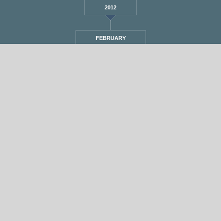
2012
FEBRUARY
STANDARD
אחת ששומעת #294 | 16/11/17 | הכל זהב
By
Eliana Ben-David
•
On
16/11/2017
•
In
1
•
מוזיקה
,
אחת ששומעת
min read
♫
♫