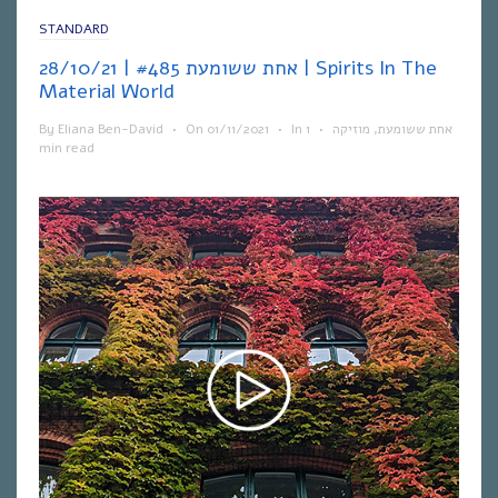
STANDARD
אחת ששומעת #485 | 28/10/21 | Spirits In The
Material World
By
Eliana Ben-David
•
On
01/11/2021
•
In
1
•
מוזיקה
,
אחת ששומעת
min read