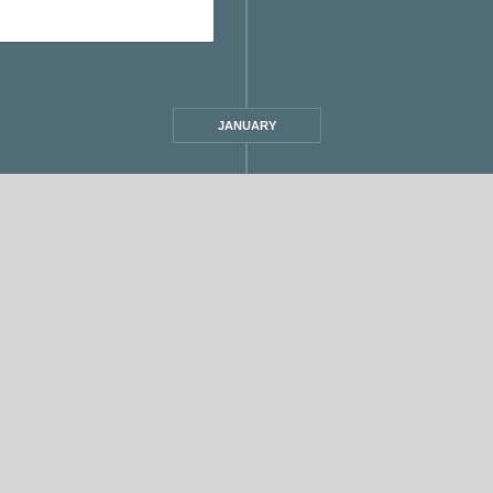
JANUARY
מ
,
אחת ששומעת
1 min read
להאז