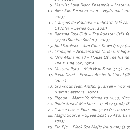
Marxist Love Disco Ensemble – Material
Allez Kiki Fermentation – Hydromiel 2022
2023)
François de Roubaix – Indicatif Télé Zaïr
OVNI(s) – Series OST, 2021)
Bahama Soul Club – The Rooster Calls fe
(3:38) (Sundub Society, 2023)
Joel Sarakula – Sun Goes Down (3:27) (Is
Erobique – Acquamarina (4:16) (Erobique
Idris Muhammad – House Of The Rising 
The Rising Sun, 1976)
Mistura Pura – Mah Wah Funk (5:15) (20
Paolo Ormi – Provaci Anche tu Lionel (D
(2023)
Brownout feat. Anthony Farrell – You’ve
(Berlin Sessions, 2020)
Pigeon – Mama Yo Mama Yo (4:43) (Back
Ibibio Sound Machine – 17 18 19 (3:08) (E
France Lise – Pour moi ça va (3:33) (202
Magic Source – Spead Boat To Atlantis (
2023)
Eje Eje – Black Sea Majic (Autumn) (3:3