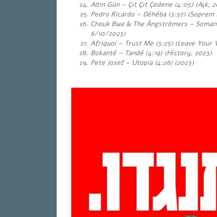
Altın Gün – Çıt Çıt Çedene (4:05) (Aşk, 
Pedro Ricardo – Déhéba (3:57) (Soprem
Chouk Bwa & The Ångströmers – Somanti
6/10/2023)
Afriquoi – Trust Me (5:25) (Leave Your 
Bokanté – Tandé (4:19) (History, 2023)
Pete Josef – Utopia (4:26) (2023)