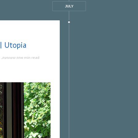
JULY
אחת ששומעת #566 | /7/23 | Utopia
מ
,
אחת ששומעת
1 min read