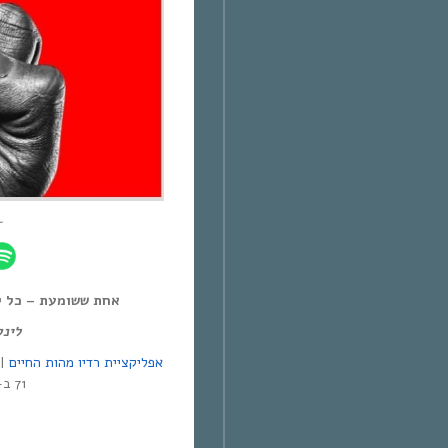
~
אחת ששומעת – כל יום חמיש,
לינ:
אפליקציית רדיו מהות החיים
71 ב-Yes | אפליקציית NEXT TV