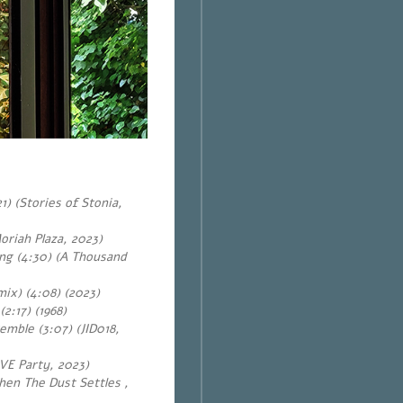
) (Stories of Stonia,
oriah Plaza, 2023)
ng (4:30) (A Thousand
x) (4:08) (2023)
2:17) (1968)
mble (3:07) (JID018,
VE Party, 2023)
en The Dust Settles ,