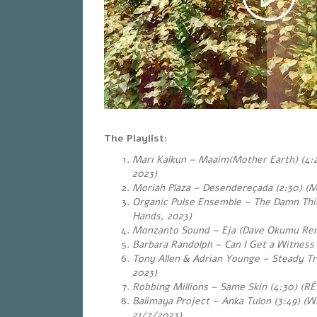
The Playlist:
Mari Kalkun – Maaim(Mother Earth) (4:21
2023)
Moriah Plaza – Desendereçada (2:30) (M
Organic Pulse Ensemble – The Damn Thi
Hands, 2023)
Monzanto Sound – Eja (Dave Okumu Remi
Barbara Randolph – Can I Get a Witness (
Tony Allen & Adrian Younge – Steady Tre
2023)
Robbing Millions – Same Skin (4:30) (RÊ
Balimaya Project – Anka Tulon (3:49)
(Wh
21/7/2023)