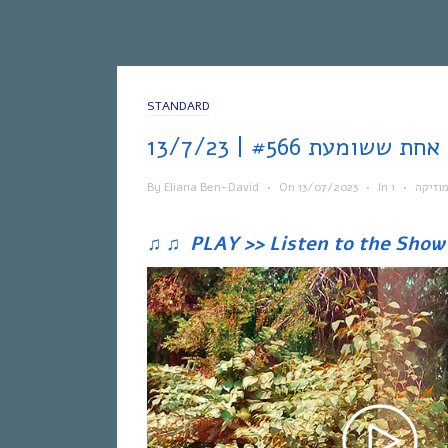
STANDARD
13
By
Eliana Ben-David
•
On
13/07/2023
•
In
•
וזיקה
♫
♫
PLAY >> Listen to the Show