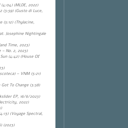
 (4:04) (MLDE, 2022)
 (3:59) (Gusto di Luce,
e (5:12) (Thylacine,
at. Josephine Nightingale
land Time, 2023)
 – No. 2, 2023)
Sun (4:42) (House Of
23)
iscoteca) – VNM (5:21)
 Got To Change (3:58)
slider EP, 16/6/2023)
lectricity, 2022)
3)
4:13) (Voyage Spectral,
6)
(2023)