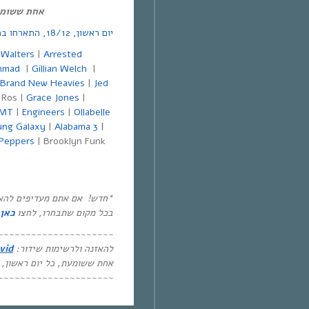
אחת ששומעת, כל
יום ראשון, 18/12, התארחו בתוכנית:
 Walters
|
Arrested
mmad
|
Gillian Welch
|
Brand New Heavies
|
Jed
 Ros |
Grace Jones
|
MT
|
Engineers
|
Ollabelle
ng Galaxy
|
Alabama 3
|
 Peppers
| Brooklyn Funk
*חדש! אם אתם מעדיפים להאז
בכל מקום שתבחרו, לחצו
כאן
~~~~~~~~~~~~~~~~~~~~~
להאזנה ולרשימות שידור:
vid
אחת ששומעת, כל יום ראשון, 12:00-14:00,
~~~~~~~~~~~~~~~~~~~~~