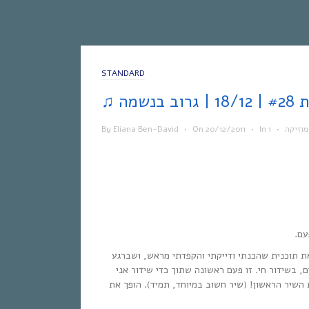
STANDARD
מוזיקה
•
In
•
20/12/2011
On
•
Eliana Ben-David
By
עם.
את תוכנית שהכנתי ודייקתי והקפדתי מראש, ושברגע
 בשידור חי. זו פעם ראשונה שתוך כדי שידור אני
השיר הראשון! (שיר חשוב במיוחד, תמיד). הופך את