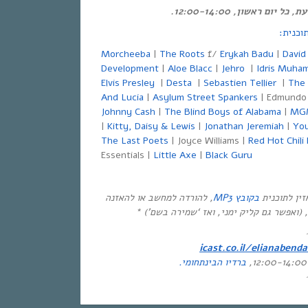
 יום ראשון, 12:00-14:00.
Morcheeba
|
The Roots
f/
Erykah Badu
|
David
Development
|
Aloe Blacc
|
Jehro
|
Idris Muha
Elvis Presley
|
Desta
|
Sebastien Tellier
|
The 
And Lucia
|
Asylum Street Spankers
| Edmundo
Johnny Cash
|
The Blind Boys of Alabama
|
MG
|
Kitty, Daisy & Lewis
|
Jonathan Jeremiah
|
You
The Last Poets
| Joyce Williams |
Red Hot Chili
Essentials |
Little Axe
|
Black Guru
ין לתוכנית
בקובץ
MP3
, להורדה למחשב או להאזנה
, (ואפשר גם קליק ימני, ואז ‘שמירה בשם’) *
icast.co.il/elianabenda
ברדיו הבינתחומי
.