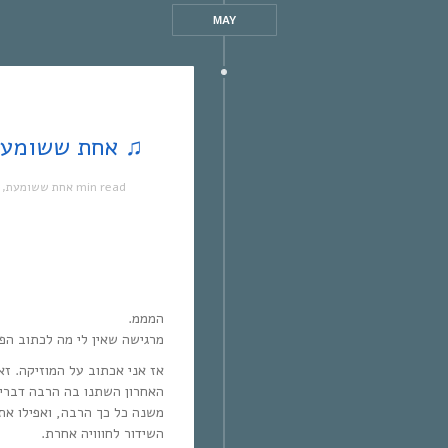
MAY
♫ אחת ששומעת #28 | 18/12 | גרוב בנשמה ♫
1 min read
אחת ששומעת
,
המממ.
מרגישה שאין לי מה לכתוב הפ
אז אני אכתוב על המוזיקה. ז
האחרון השתנו בה הרבה דברים,
משנה כל כך הרבה, ואפילו את 
השידור לחווויה אחרת.