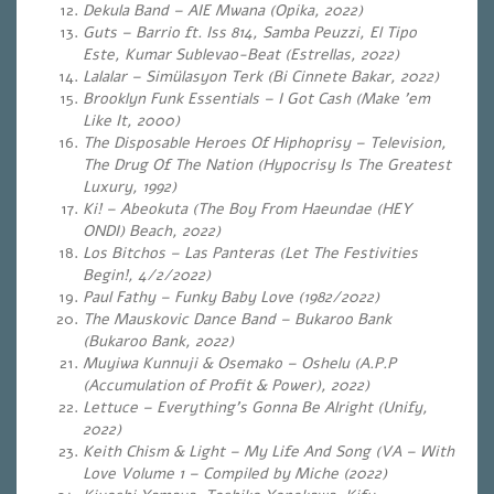
Dekula Band – AIE Mwana (Opika, 2022)
Guts – Barrio ft. Iss 814, Samba Peuzzi, El Tipo
Este, Kumar Sublevao-Beat (Estrellas, 2022)
Lalalar – Simülasyon Terk (Bi Cinnete Bakar, 2022)
Brooklyn Funk Essentials – I Got Cash
(Make ’em
Like It, 2000)
The Disposable Heroes Of Hiphoprisy – Television,
The Drug Of The Nation (Hypocrisy Is The Greatest
Luxury, 1992)
Ki! – Abeokuta (The Boy From Haeundae (HEY
ONDI) Beach, 2022)
Los Bitchos – Las Panteras (Let The Festivities
Begin!, 4/2/2022)
Paul Fathy – Funky Baby Love (1982/2022)
The Mauskovic Dance Band – Bukaroo Bank
(Bukaroo Bank, 2022)
Muyiwa Kunnuji & Osemako – Oshelu (A.P.P
(Accumulation of Profit & Power), 2022)
Lettuce – Everything’s Gonna Be Alright (Unify,
2022)
Keith Chism & Light – My Life And Song (VA – With
Love Volume 1 – Compiled by Miche (2022)