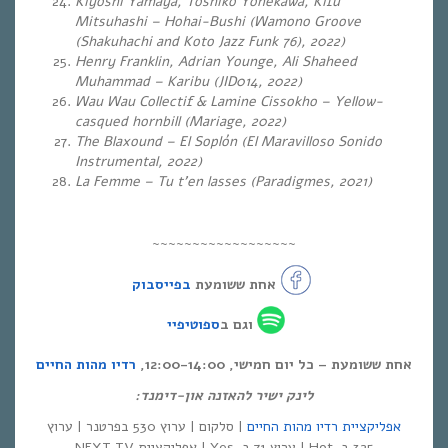
Kiyoshi Yamaya, Toshiko Yonekawa, Kifu
Mitsuhashi – Hohai-Bushi (Wamono Groove
(Shakuhachi and Koto Jazz Funk 76), 2022)
Henry Franklin, Adrian Younge, Ali Shaheed
Muhammad – Karibu (JID014, 2022)
Wau Wau Collectif & Lamine Cissokho – Yellow-
casqued hornbill (Mariage, 2022)
The Blaxound – El Soplón (El Maravilloso Sonido
Instrumental, 2022)
La Femme – Tu t’en lasses (Paradigmes, 2021)
~~~~~~~~~~~~~~~~~~
אחת ששומעת
בפייסבוק
וגם ב
ספוטיפיי
אחת ששומעת – כל יום חמישי, 12:00-14:00,
רדיו מהות החיים
לינק ישיר להאזנה און-דימנד:
אפליקציית רדיו מהות החיים
| סלקום | ערוץ 530 בפרטנר | ערוץ
325 ב-Hot | ערוץ 71 ב-Yes | אפליקציית NEXT TV