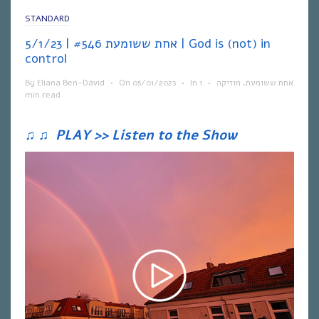
STANDARD
אחת ששומעת #546 | 5/1/23 | God is (not) in
control
By
Eliana Ben-David
•
On
05/01/2023
•
In
1
•
מוזיקה
,
אחת ששומעת
min read
♫
♫
PLAY >> Listen to the Show