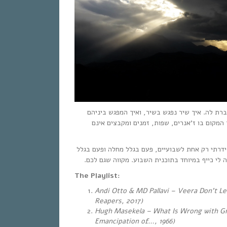
רת לה. איך שיר נפגש בשיר, ואיך המפגש ביניהם
המקום בו ז’אנרים, שפות, זמנים ומקבצים אינם
דרתי רק אחת לשבועיים, פעם בגלל מחלה ופעם בגלל
היה לי כייף במיוחד בתוכנית השבוע. מקווה שגם לכם
The Playlist:
Andi Otto & MD Pallavi – Veera Don’t Le
Reapers, 2017)
Hugh Masekela – What Is Wrong with Gro
Emancipation of…, 1966)