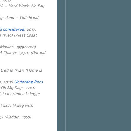
 1971)
VA – Hard Work, No Pay
dyszland – Yidishland,
ill considered
, 2017)
 (3:59) (West Coast
(Movies, 1979/2018)
A Change (3:30)
(Durand
red Is (3:21)
(Home Is
y, 2017)
Underdog Recs
(Oh My Days, 2011)
zia incrimina la legge
 (3:47) (Away with
) (Aladdin, 1968)