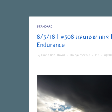
STANDARD
אחת ששומעת #308 | 8/3/18 | Tales of
Endurance
By
Eliana Ben-David
•
On
09/03/2018
•
In
•
וזיקה