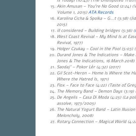
Is Today) (10:43) (The Undisputed Truth,
Akin Amusan – You’re No Good (2:24) (
Volume 1, 2015)
ATA Records
Karolina Cicha & Spolka – G…t (3:38) (Ji
2015)
ill considered – Building bridges (5:36) (
West Coast Revival – My Mind Is at Ease
Revival, 1977)
Holger Czukay – Cool in the Pool (5:03) 
Durand Jones & The Indications – Make 
Jones & The Indications, 16 March 2018)
Saodaj’ – Pokor Lèr (4:32) (2017)
Gil Scot-Heron – Home Is Where the Hat
Where the Hatred Is, 1971)
Flox – Face to Face (4:22) (Taste of Gre
The Memory Band – Demon Days (3:19) 
De Angelis – Casa Di Moda (4:25) (La poli
assolve, 1973/2005)
The Natural Yogurt Band – Latin Illusion
Meloncholy, 2008)
Rotary Connection – Magical World (4:24