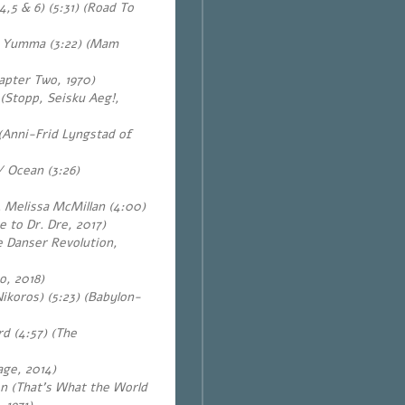
,5 & 6) (5:31)
(Road To
a Yumma (3:22) (Mam
apter Two, 1970)
 (Stopp, Seisku Aeg!,
Anni-Frid Lyngstad of
/ Ocean (3:26
)
. Melissa McMillan (4:00)
e to Dr. Dre, 2017)
e Danser Revolution,
o, 2018)
ikoros) (5:23) (Babylon-
rd (4:57)
(The
age, 2014)
on (That’s What the World