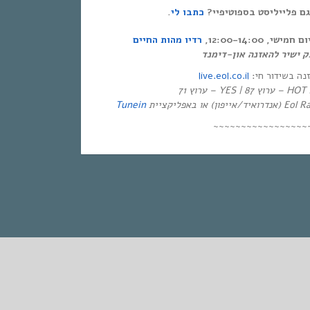
.
כתבו לי
 גם פלייליסט בספוטיפיי
י, 12:00-14:00
רדיו מהות החיים
live.eol.co.il
זנה בשידור חי
יזיה
Tunein
~~~~~~~~~~~~~~~~~
STANDARD