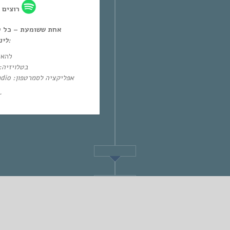
רוצים?
אחת ששומעת – כל יום חמיש,
לינק ישיר להאזנה און-דימנד:
להא:
בטלו: HOT – ערוץ 87 | YES – ערוץ 71
אפליקציה לסמרטפון: Eol Radio (אנדרואיד/אייפון) או באפליקציית
~