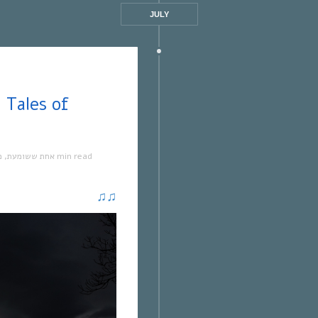
JULY
מ
,
אחת ששומעת
1 min read
♫
♫