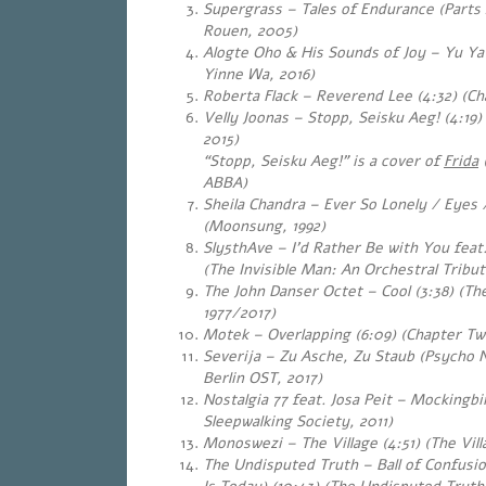
Supergrass – Tales of Endurance (Parts 4
Rouen, 2005)
Alogte Oho & His Sounds of Joy – Yu Y
Yinne Wa, 2016)
Roberta Flack – Reverend Lee (4:32) (Ch
Velly Joonas – Stopp, Seisku Aeg! (4:19)
2015)
“Stopp, Seisku Aeg!” is a cover of
Frida
(
ABBA)
Sheila Chandra – Ever So Lonely / Eyes 
(Moonsung, 1992)
Sly5thAve – I’d Rather Be with You feat
(The Invisible Man: An Orchestral Tribut
The John Danser Octet – Cool (3:38) (Th
1977/2017)
Motek – Overlapping (6:09) (Chapter Tw
Severija – Zu Asche, Zu Staub (Psycho N
Berlin OST, 2017)
Nostalgia 77 feat. Josa Peit – Mockingbi
Sleepwalking Society, 2011)
Monoswezi – The Village (4:51) (The Vill
The Undisputed Truth – Ball of Confusi