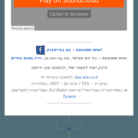
~~~~~~~~~~~~~~~~~~
אחת ששומעת – גם בפייסבוק!
אחת ששומעת – כל יום חמישי, 12:00-14:00,
רדיו מהות החיים
לינק ישיר לעמוד שלי, להאזנה און-דימנד:
להאזנה בשידור חי:
live.eol.co.il
בטלויזיה: HOT – ערוץ 87 | YES – ערוץ 71
אפליקציה לסמרטפון: Eol Radio (אנדרואיד/אייפון) או באפליקציית
Tunein
~~~~~~~~~~~~~~~~~~