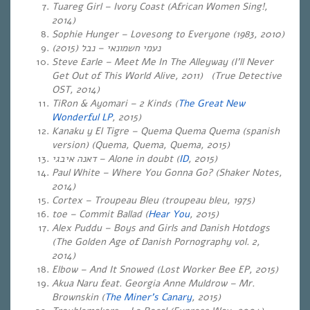
Tuareg Girl – Ivory Coast (African Women Sing!,
2014)
Sophie Hunger – Lovesong to Everyone (1983, 2010)
(2015)
נעמי חשמונאי – נבל
Steve Earle – Meet Me In The Alleyway (I’ll Never
Get Out of This World Alive, 2011) (True Detective
OST, 2014)
TiRon & Ayomari – 2 Kinds (
The Great New
Wonderful LP
, 2015)
Kanaku y El Tigre – Quema Quema Quema (spanish
version) (Quema, Quema, Quema, 2015)
דאנה איבגי
– Alone in doubt (
ID
, 2015)
Paul White – Where You Gonna Go? (Shaker Notes,
2014)
Cortex – Troupeau Bleu (troupeau bleu, 1975)
toe – Commit Ballad (
Hear You
, 2015)
Alex Puddu – Boys and Girls and Danish Hotdogs
(The Golden Age of Danish Pornography vol. 2,
2014)
Elbow – And It Snowed (Lost Worker Bee EP, 2015)
Akua Naru feat. Georgia Anne Muldrow – Mr.
Brownskin (
The Miner’s Canary
, 2015)