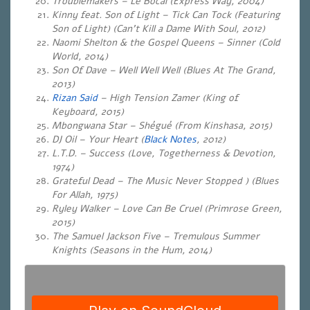
Troublemakers – Le Bocal (Express Way, 2004)
Kinny feat. Son of Light – Tick Can Tock (Featuring
Son of Light)
(Can’t Kill a Dame With Soul, 2012)
Naomi Shelton & the Gospel Queens – Sinner (Cold
World, 2014)
Son Of Dave – Well Well Well (Blues At The Grand,
2013)
Rizan Said
– High Tension Zamer (King of
Keyboard, 2015)
Mbongwana Star – Shégué (From Kinshasa, 2015)
DJ Oil – Your Heart (
Black Notes
, 2012)
L.T.D. – Success (Love, Togetherness & Devotion,
1974)
Grateful Dead – The Music Never Stopped ) (Blues
For Allah, 1975)
Ryley Walker – Love Can Be Cruel (Primrose Green,
2015)
The Samuel Jackson Five – Tremulous Summer
Knights (Seasons in the Hum, 2014)