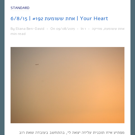
STANDARD
אחת ששומעת #192 | 6/8/15 | Your Heart
By
Eliana Ben-David
•
On
09/08/2015
•
In
1
•
מוזיקה
,
אחת ששומעת
min read
מפתיע איזו תוכנית עליזה יצאה לי, בהתחשב בעובדה שאת רוב