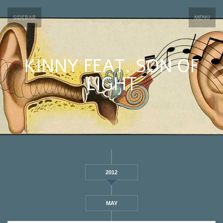
SIDEBAR
MENU
KINNY FEAT. SON OF
LIGHT
2012
MAY