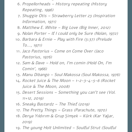
Propellorheads – History repeating (History
Repeating, 1996)
Shuggie Otis – Strawberry Letter 23 (Inspiration
Information, 1971)
Matthew E. White – Big Love (Big Inner, 2012)
Nolan Porter – If I could only be Sure (Nolan, 1972)
Barbara & Ernie – Play with Fire (3:37) (Prelude
To…, 1971)
Jaco Pastorius – Come on Come Over (Jaco
Pastorius, 1976)
Sam & Dave – Hold on, I’m comin (Hold On, I’m
Comin’, 1966)
Manu Dibango – Soul Makossa (Soul Makossa, 1976)
Rocket Juice & The Moon – 1-2-3-4-5-6 (Rocket
Juice & The Moon, 2008)
Desert Sessions – Something you can’t see (Vol.
11+12, 2019)
Sneaky Bastardz – The Thief (2019)
The Pretty Things – Grass (Parachute, 1970)
Derya Yıldırım & Grup Şimşek – Kürk (Kar Yağar,
2019)
The young Holt Unlimited – Soulful Strut (Soulful