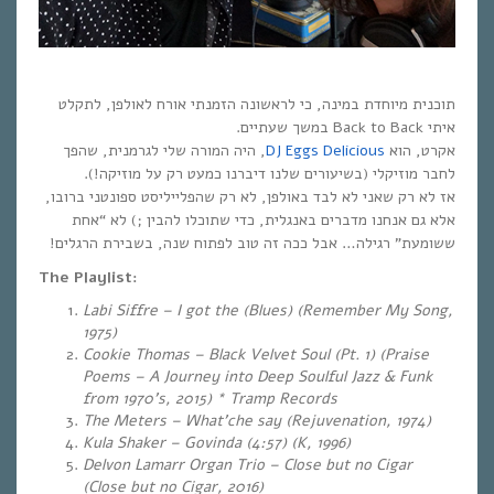
תוכנית מיוחדת במינה, כי לראשונה הזמנתי אורח לאולפן, לתקלט
איתי Back to Back במשך שעתיים.
, היה המורה שלי לגרמנית, שהפך
DJ Eggs Delicious
אקרט, הוא
לחבר מוזיקלי (בשיעורים שלנו דיברנו כמעט רק על מוזיקה!).
אז לא רק שאני לא לבד באולפן, לא רק שהפלייליסט ספונטני ברובו,
לא “אחת
;)
אלא גם אנחנו מדברים באנגלית, כדי שתוכלו להבין
ששומעת” רגילה… אבל ככה זה טוב לפתוח שנה, בשבירת הרגלים!
The Playlist:
Labi Siffre – I got the (Blues) (Remember My Song,
1975)
Cookie Thomas – Black Velvet Soul (Pt. 1) (Praise
Poems – A Journey into Deep Soulful Jazz & Funk
from 1970’s, 2015) * Tramp Records
The Meters – What’che say (Rejuvenation, 1974)
Kula Shaker – Govinda (4:57) (K, 1996)
Delvon Lamarr Organ Trio – Close but no Cigar
(Close but no Cigar, 2016)