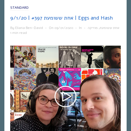
STANDARD
אחת ששומעת #397 | 9/1/20 | Eggs and Hash
By
Eliana Ben-David
•
On
09/01/2020
•
In
•
מוזיקה
,
אחת ששומעת
1 min read