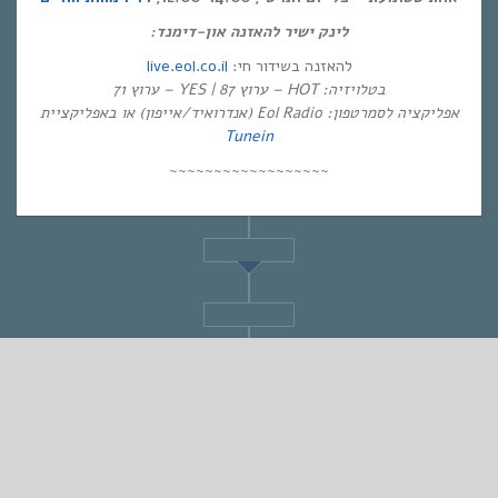
לינק ישיר להאזנה און-דימנד:
live.eol.co.il
להאזנה בשידור חי:
בטלויזיה: HOT – ערוץ 87 | YES – ערוץ 71
אפליקציה לסמרטפון: Eol Radio (אנדרואיד/אייפון) או באפליקציית
Tunein
~~~~~~~~~~~~~~~~~~
STANDARD
אחת ששומעת #387 | 31/10/19 | Love Power
By
Eliana Ben-David
•
On
04/11/2019
•
In
1
•
מוזיקה
,
אחת ששומעת
min read