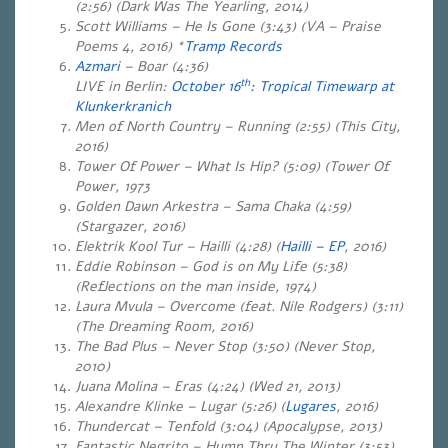
(2:56)
(Dark Was The Yearling, 2014)
Scott Williams – He Is Gone (3:43) (VA – Praise
Poems 4, 2016)
*
Tramp Records
Azmari
– Boar (4:36)
th
LIVE in Berlin:
October 16
: Tropical Timewarp at
Klunkerkranich
Men of North Country – Running (2:55) (This City,
2016)
Tower Of Power – What Is Hip? (5:09) (Tower Of
Power, 1973
Golden Dawn Arkestra – Sama Chaka (4:59)
(Stargazer, 2016)
Elektrik Kool Tur – Hailli (4:28) (
Hailli – EP
, 2016)
Eddie Robinson – God is on My Life (5:38)
(Reflections on the man inside, 1974)
Laura Mvula – Overcome (feat. Nile Rodgers) (3:11)
(The Dreaming Room, 2016)
The Bad Plus – Never Stop (3:50) (Never Stop,
2010)
Juana Molina – Eras (4:24)
(Wed 21, 2013)
Alexandre Klinke – Lugar (5:26) (
Lugares
, 2016)
Thundercat – Tenfold (3:04) (Apocalypse, 2013)
Fantastic Negrito – Hump Thru The Winter (3:53)