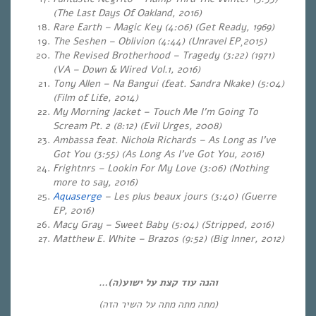
(The Last Days Of Oakland, 2016)
Rare Earth – Magic Key (4:06) (Get Ready, 1969)
The Seshen – Oblivion (4:44) (Unravel EP¸2015)
The Revised Brotherhood – Tragedy (3:22) (1971)
(VA – Down & Wired Vol.1, 2016)
Tony Allen – Na Bangui (feat. Sandra Nkake) (5:04)
(Film of Life, 2014)
My Morning Jacket – Touch Me I’m Going To
Scream Pt. 2 (8:12) (Evil Urges, 2008)
Ambassa feat. Nichola Richards – As Long as I’ve
Got You (3:55) (As Long As I’ve Got You, 2016)
Frightnrs – Lookin For My Love (3:06)
(Nothing
more to say, 2016)
Aquaserge
– Les plus beaux jours (3:40) (Guerre
EP, 2016)
Macy Gray – Sweet Baby (5:04) (Stripped, 2016)
Matthew E. White – Brazos (9:52) (Big Inner, 2012)
והנה עוד קצת על ישוע(ה)…
(מתה מתה מתה על השיר הזה)