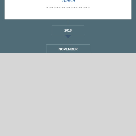
Tunein
~~~~~~~~~~~~~~~~~~
2018
NOVEMBER
STANDARD
אחת ששומעת #241 | 17/9/16 | The sea
By
Eliana Ben-David
•
On
18/09/2016
•
In
1
•
מוזיקה
,
אחת ששומעת
min read