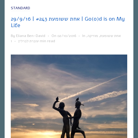
STANDARD
אחת ששומעת #243 | 29/9/16 | Go(o)d is on My
Life
By
Eliana Ben-David
•
On
02/10/2016
•
In
,
מוזיקה
,
אחת ששומעת
•
עוברת לברלין
1 min read