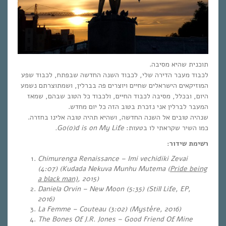
תוכנית שהיא מסיבה.
לכבוד מעבר הדירה שלי, לכבוד השנה החדשה שבפתח, לכבוד שפע
המוזיקאים הישראלים שחיים ויוצרים פה בברלין, ושמתוצרתם נשמע
היום, ובכלל, מסיבה לכבוד החיים, ולכבוד כל הטוב שבהם, שמאז
המעבר לברלין אני נזכרת בטוב הזה כל יום מחדש.
שנהיה טובים אל השנה החדשה, ושהיא תהיה טובה אלינו בחזרה.
Go(o)d is on My Life.
כמו השיר שקראתי לו בטעות:
רשימת שידור:
Chimurenga Renaissance – Imi vechidiki Zevai
(4:07)
(Kudada Nekuva Munhu Mutema (
Pride being
a black man)
, 2015)
Daniela Orvin – New Moon (5:35) (Still Life, EP,
2016)
La Femme – Couteau (3:02)
(Mystère, 2016)
The Bones Of J.R. Jones – Good Friend Of Mine