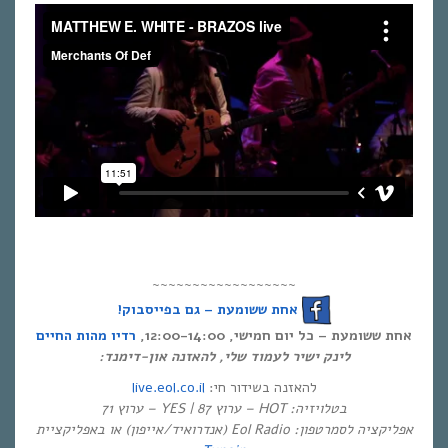
~~~~~~~~~~~~~~~~~~
אחת ששומעת – גם בפייסבוק!
אחת ששומעת – כל יום חמישי, 12:00-14:00,
רדיו מהות החיים
לינק ישיר לעמוד שלי, להאזנה און-דימנד:
live.eol.co.il
להאזנה בשידור חי:
בטלויזיה: HOT – ערוץ 87 | YES – ערוץ 71
אפליקציה לסמרטפון: Eol Radio (אנדרואיד/אייפון) או באפליקציית