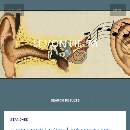
SIDEBAR
MENU
LEVON HELM
SEARCH RESULTS
STANDARD
♫ אחת ששומעת #46 | 22/4/12 | מרימה כוסית