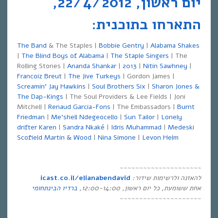
יום ראשון, 22/4/2012,
התארחו בתוכנית:
The Band
& The Staples |
Bobbie Gentry
|
Alabama Shakes
|
The Blind Boys of Alabama
|
The Staple Singers
| The
Rolling Stones |
Ananda Shankar
|
2013
|
Nitin Sawhney
|
Francoiz Breut
|
The Jive Turkeys
| Gordon James |
Screamin’ Jay Hawkins
|
Soul Brothers Six
|
Sharon Jones &
The Dap-Kings
| The Soul Providers & Lee Fields | Joni
Mitchell |
Renaud Garcia-Fons
| The Embassadors |
Burnt
Friedman
|
Me’shell Ndegeocello
|
Sun Tailor
|
Lonely
drifter Karen
|
Sandra Nkaké
|
Idris Muhammad
|
Medeski
Scofield Martin & Wood
|
Nina Simone
|
Levon Helm
~~~~~~~~~~~~~~~~~~~~~
להאזנה ולרשימות שידור
:
icast.co.il/elianabendavid
אחת ששומעת
,
כל יום ראשון
, 12:00-14:00,
ברדיו הבינתחומי
~~~~~~~~~~~~~~~~~~~~~