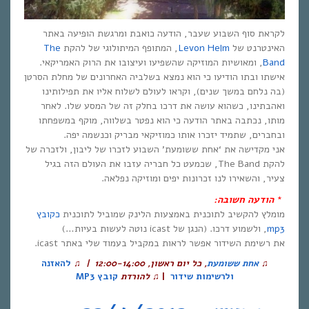
לקראת סוף השבוע שעבר, הודעה כואבת ומרגשת הופיעה באתר
האינטרנט של
Levon Helm
, המתופף המיתולוגי של להקת
The
Band
, ומאושיות המוזיקה שהשפיעו ועיצובו את הרוק האמריקאי.
אישתו ובתו הודיעו כי הוא נמצא בשלביה האחרונים של מחלת הסרטן
(בה נלחם במשך שנים), וקראו לעולם לשלוח אליו את תפילותינו
ואהבתינו, כשהוא עושה את דרכו בחלק זה של המסע שלו. לאחר
מותו, נכתבה באתר הודעה כי הוא נפטר בשלווה, מוקף במשפחתו
ובחברים, שתמיד יזכרו אותו כמוזיקאי מבריק וכנשמה יפה.
אני מקדישה את ‘אחת ששומעת’ השבוע לזכרו של ליבון, ולזכרה של
להקת The Band, שכמעט כל חבריה עזבו את העולם הזה בגיל
צעיר, והשאירו לנו זכרונות יפים ומוזיקה נפלאה.
*
הודעה חשובה:
מומלץ להקשיב לתוכנית באמצעות הלינק שמוביל לתוכנית
כקובץ
mp3
, ולשמוע דרכו. (הנגן של icast נוטה לעשות בעיות…)
את רשימת השידור אפשר לראות במקביל בעמוד שלי באתר icast.
♫
אחת ששומעת
,
כל יום ראשון
, 12:00-14:00 |
♫
להאזנה
ולרשימות שידור
|
♫
להורדת
קובץ
MP3