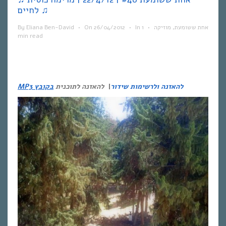
לחיים ♫
אחת ששומעת
,
מוזיקה
•
1
In
•
26/04/2012
On
•
Eliana Ben-David
By
min read
להאזנה ולרשימות שידור
|
להאזנה לתוכנית
בקובץ MP3