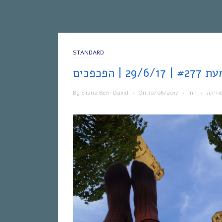
STANDARD
 | הפכפכים
By
Eliana Ben-David
•
On
30/06/2017
•
In
•
וזיקה