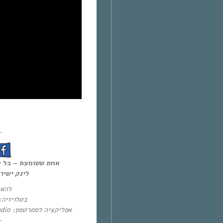
~
אחת ששומעת – כל יום חמיש,
לינק ישי:
להא:
בטלו: HOT – ערוץ 87 | YES – ערוץ 71
אפליקציה לסמרטפון: Eol Radio (אנדרואיד/אייפון) או באפליקציית
~