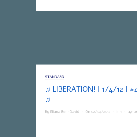
STANDARD
♫ LIBERATION! | אחת ששומעת #43 | 1/4/12
♫
By
Eliana Ben-David
•
On
02/04/2012
•
In
•
וזיקה