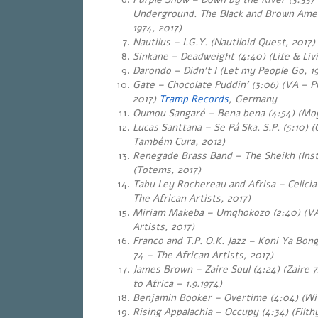
Underground. The Black and Brown Amer
1974, 2017)
Nautilus – I.G.Y. (Nautiloid Quest, 2017)
Sinkane – Deadweight (4:40)
(Life & Livi
Darondo – Didn’t I (Let my People Go, 1
Gate – Chocolate Puddin’ (3:06) (VA – 
2017)
Tramp Records
, Germany
Oumou Sangaré – Bena bena (4:54) (Mog
Lucas Santtana – Se Pá Ska. S.P. (5:10)
Também Cura, 2012)
Renegade Brass Band – The Sheikh (Inst
(Totems, 2017)
Tabu Ley Rochereau and Afrisa – Celicia
The African Artists, 2017)
Miriam Makeba – Umqhokozo (2:40) (VA 
Artists, 2017)
Franco and T.P. O.K. Jazz – Koni Ya Bong
74 – The African Artists, 2017)
James Brown – Zaire Soul (4:24) (Zaire
to Africa – 1.9.1974)
Benjamin Booker – Overtime (4:04) (Wi
Rising Appalachia – Occupy (4:34) (Filth