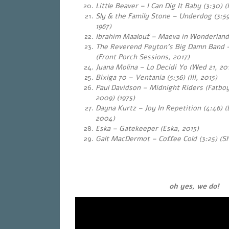
Little Beaver – I Can Dig It Baby (3:30) 
Sly & the Family Stone – Underdog (3:5
1967)
Ibrahim Maalouf – Maeva in Wonderland (
The Reverend Peyton’s Big Damn Band – 
(Front Porch Sessions, 2017)
Juana Molina – Lo Decidi Yo (Wed 21, 20
Bixiga 70 – Ventania (5:36) (III, 2015)
Paul Davidson – Midnight Riders
(Fatboy
2009) (1975)
Dayna Kurtz –
Joy In Repetition
(4:46) (
2004)
Eska – Gatekeeper (Eska, 2015)
Galt MacDermot – Coffee Cold (3:25) (S
oh yes, we do!