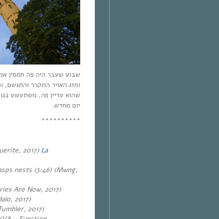
שבוע שעבר היה פה חמסין אמ,
ומזג האויר התקרר והתגשם, וה
שהוא עדיין פה, משתעשע בגופנ
יום מחדש.
**********
uerite, 2017)
La
sps nests (3:46) (Mwng,
ries Are Now, 2017)
alo, 2017)
Tumbler, 2017)
 (VA – Function