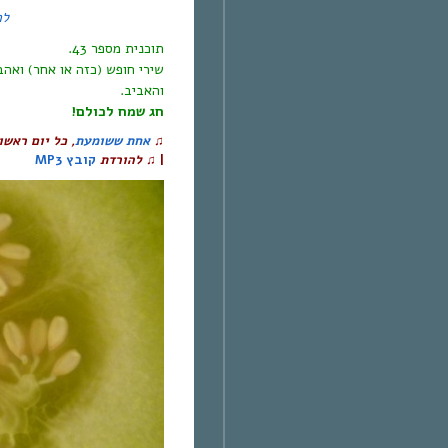
לה
.
תוכנית מספר 43
שירי חופש (כזה או אחר) ואהב
והאביב.
חג שמח לכולם!
כל יום ראשו
,
אחת ששומעת
♫
קובץ MP3
להורדת
♫
|