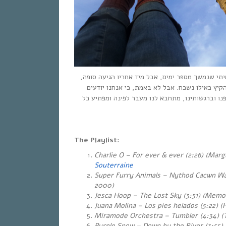
יתי שנמשך מספר ימים, אבל מיד אחריו הגיעה סופה
קיץ כאילו נשכח. אבל לא באמת, כי אנחנו יודעים
ו וברגשותינו, ​מתחבא לנו מעבר לפינה ומפתיע כל
The Playlist:
Charlie O – For ever & ever (2:26) (Marg
Souterraine
Super Furry Animals – Nythod Cacwn Wa
2000)
Jesca Hoop – The Lost Sky (3:51) (Memo
Juana Molina – Los pies helados (5:22) (H
Miramode Orchestra – Tumbler (4:34) (
Purple Snow – Down by the River (3:55)