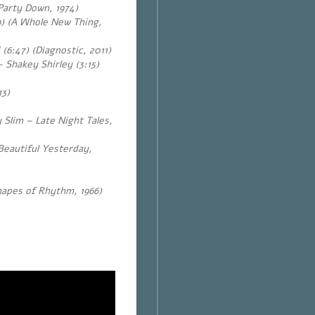
(Party Down, 1974)
9) (A Whole New Thing,
6:47) (Diagnostic, 2011)
Shakey Shirley (3:15)
13)
 Slim – Late Night Tales,
Beautiful Yesterday,
hapes of Rhythm, 1966)