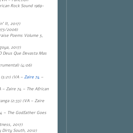
ican Rock Sound 1969-
n’ It, 2017)
973/2006)
Praise Poems Volume 5,
oya, 2017)
 (O Deus Que Devasta Mas
rumental) (4:06)
 (5:21) (VA –
Zaire 74
–
– Zaire 74 – The African
anga (2:33) (VA – Zaire
 74 – The Godfather Goes
tness, 2017)
y Dirty South, 2012)